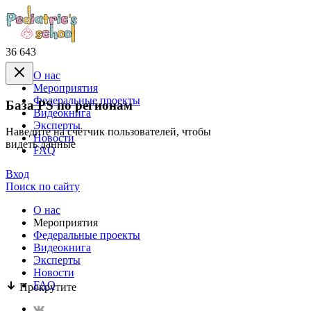
36 643
О нас
Mероприятия
Федеральные проекты
База PS по регионам
Видеокнига
Эксперты
Наведите на счётчик пользователей, чтобы
Новости
видеть данные
FAQ
Вход
Поиск по сайту
О нас
Mероприятия
Федеральные проекты
Видеокнига
Эксперты
Новости
FAQ
Прокрутите