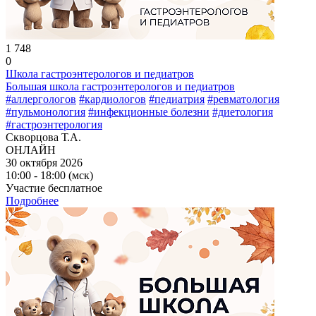
1 748
0
Школа гастроэнтерологов и педиатров
Большая школа гастроэнтерологов и педиатров
#аллергологов
#кардиологов
#педиатрия
#ревматология
#пульмонология
#инфекционные болезни
#диетология
#гастроэнтерология
Скворцова Т.А.
ОНЛАЙН
30 октября 2026
10:00 - 18:00 (мск)
Участие бесплатное
Подробнее