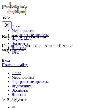
36 643
О нас
Mероприятия
Федеральные проекты
База PS по регионам
Видеокнига
Эксперты
Наведите на счётчик пользователей, чтобы
Новости
видеть данные
FAQ
Вход
Поиск по сайту
О нас
Mероприятия
Федеральные проекты
Видеокнига
Эксперты
Новости
FAQ
Прокрутите