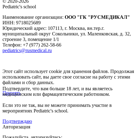
© 2020-2026
Pediatric's school
Наименование организации:
ООО
"ГК "РУСМЕДИКАЛ"
ИНН: 9718025689
Юридический адрес:
107113
,
г. Москва
,
вн.тер.г.
муниципальный округ Сокольники, ул. Маленковская, д. 32,
строение 3, помещение 1/1
Телефон: +7 (977) 262-58-66
pediatrics@rusmedical.ru
Этот сайт использует cookie для хранения файлов. Продолжая
использовать сайт, вы даете свое согласие на работу с этими
файлами и сбор данных.
Подтвердите, что вам больше 18 лет, и вы являетесь
Принять
медицинским или фармацевтическим работником.
Если это не так, вы не можете принимать участие в
мероприятиях Pediatric's school.
Подтверждаю
Авторизация
Пожалуйста, авторизуйтесь: