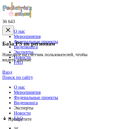
36 643
О нас
Mероприятия
Федеральные проекты
База PS по регионам
Видеокнига
Эксперты
Наведите на счётчик пользователей, чтобы
Новости
видеть данные
FAQ
Вход
Поиск по сайту
О нас
Mероприятия
Федеральные проекты
Видеокнига
Эксперты
Новости
FAQ
Прокрутите