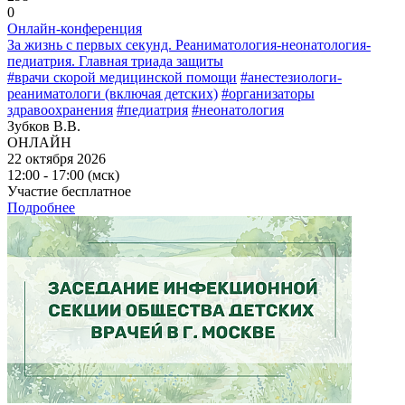
0
Онлайн-конференция
За жизнь с первых секунд. Реаниматология-неонатология-
педиатрия. Главная триада защиты
#врачи скорой медицинской помощи
#анестезиологи-
реаниматологи (включая детских)
#организаторы
здравоохранения
#педиатрия
#неонатология
Зубков В.В.
ОНЛАЙН
22 октября 2026
12:00 - 17:00 (мск)
Участие бесплатное
Подробнее