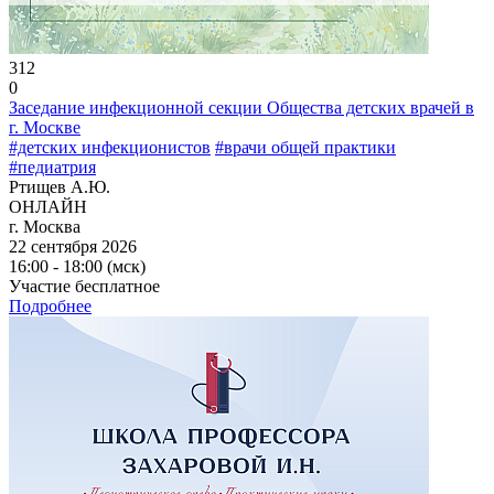
312
0
Заседание инфекционной секции Общества детских врачей в
г. Москве
#детских инфекционистов
#врачи общей практики
#педиатрия
Ртищев А.Ю.
ОНЛАЙН
г. Москва
22 сентября 2026
16:00 - 18:00 (мск)
Участие бесплатное
Подробнее