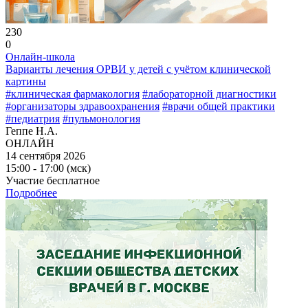
230
0
Онлайн-школа
Варианты лечения ОРВИ у детей с учётом клинической
картины
#клиническая фармакология
#лабораторной диагностики
#организаторы здравоохранения
#врачи общей практики
#педиатрия
#пульмонология
Геппе Н.А.
ОНЛАЙН
14 сентября 2026
15:00 - 17:00 (мск)
Участие бесплатное
Подробнее