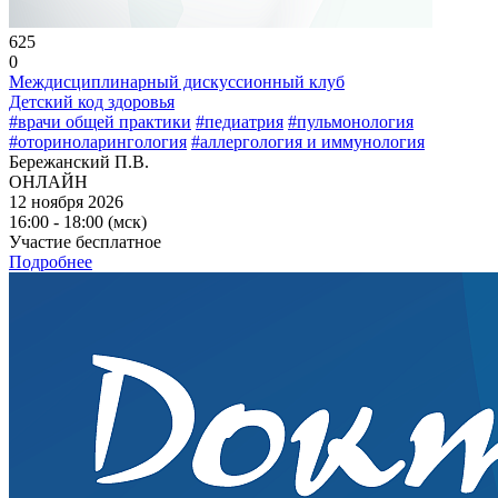
625
0
Междисциплинарный дискуссионный клуб
Детский код здоровья
#врачи общей практики
#педиатрия
#пульмонология
#оториноларингология
#аллергология и иммунология
Бережанский П.В.
ОНЛАЙН
12 ноября 2026
16:00 - 18:00 (мск)
Участие бесплатное
Подробнее