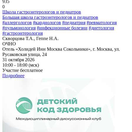
935
0
Школа гастроэнтерологов и педиатров
Большая школа гастроэнтерологов и педиатров
#аллергологов
#кардиологов
#педиатрия
#ревматология
#пульмонология
#инфекционные болезни
#диетология
#гастроэнтерология
Скворцова Т.А., Геппе Н.А.
ОЧНО
Отель «Холидей Инн Москва Сокольники», г. Москва, ул.
Русаковская улица, 24
31 октября 2026
10:00 - 18:00 (мск)
Участие бесплатное
Подробнее