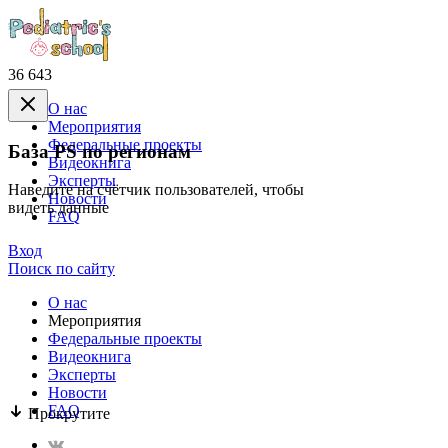
36 643
О нас
Mероприятия
Федеральные проекты
База PS по регионам
Видеокнига
Эксперты
Наведите на счётчик пользователей, чтобы
Новости
видеть данные
FAQ
Вход
Поиск по сайту
О нас
Mероприятия
Федеральные проекты
Видеокнига
Эксперты
Новости
FAQ
Прокрутите