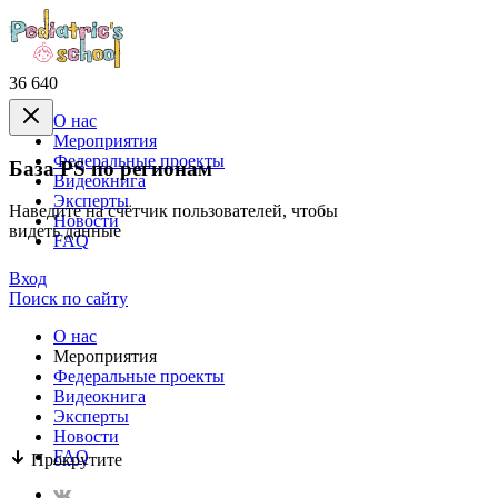
36 640
О нас
Mероприятия
Федеральные проекты
База PS по регионам
Видеокнига
Эксперты
Наведите на счётчик пользователей, чтобы
Новости
видеть данные
FAQ
Вход
Поиск по сайту
О нас
Mероприятия
Федеральные проекты
Видеокнига
Эксперты
Новости
FAQ
Прокрутите