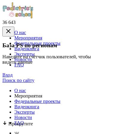
36 643
О нас
Mероприятия
Федеральные проекты
База PS по регионам
Видеокнига
Эксперты
Наведите на счётчик пользователей, чтобы
Новости
видеть данные
FAQ
Вход
Поиск по сайту
О нас
Mероприятия
Федеральные проекты
Видеокнига
Эксперты
Новости
FAQ
Прокрутите