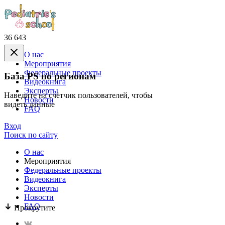
36 643
О нас
Mероприятия
Федеральные проекты
База PS по регионам
Видеокнига
Эксперты
Наведите на счётчик пользователей, чтобы
Новости
видеть данные
FAQ
Вход
Поиск по сайту
О нас
Mероприятия
Федеральные проекты
Видеокнига
Эксперты
Новости
FAQ
Прокрутите