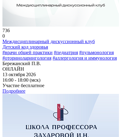
736
0
Междисциплинарный дискуссионный клуб
Детский код здоровья
#врачи общей практики
#педиатрия
#пульмонология
#оториноларингология
#аллергология и иммунология
Бережанский П.В.
ОНЛАЙН
13 октября 2026
16:00 - 18:00 (мск)
Участие бесплатное
Подробнее