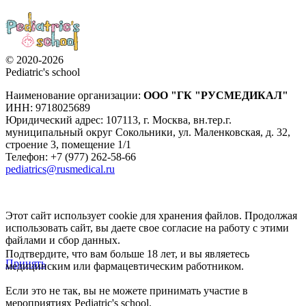
© 2020-2026
Pediatric's school
Наименование организации:
ООО
"ГК "РУСМЕДИКАЛ"
ИНН: 9718025689
Юридический адрес:
107113
,
г. Москва
,
вн.тер.г.
муниципальный округ Сокольники, ул. Маленковская, д. 32,
строение 3, помещение 1/1
Телефон: +7 (977) 262-58-66
pediatrics@rusmedical.ru
Этот сайт использует cookie для хранения файлов. Продолжая
использовать сайт, вы даете свое согласие на работу с этими
файлами и сбор данных.
Подтвердите, что вам больше 18 лет, и вы являетесь
Принять
медицинским или фармацевтическим работником.
Если это не так, вы не можете принимать участие в
мероприятиях Pediatric's school.