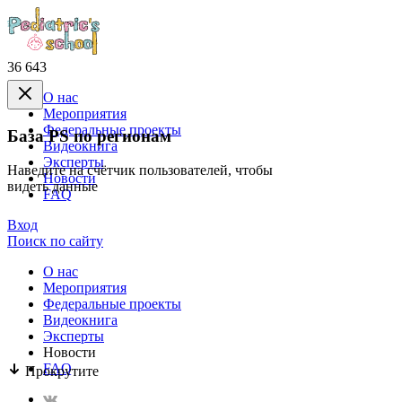
36 643
О нас
Mероприятия
Федеральные проекты
База PS по регионам
Видеокнига
Эксперты
Наведите на счётчик пользователей, чтобы
Новости
видеть данные
FAQ
Вход
Поиск по сайту
О нас
Mероприятия
Федеральные проекты
Видеокнига
Эксперты
Новости
FAQ
Прокрутите