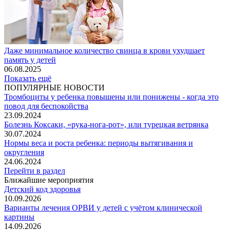
Даже минимальное количество свинца в крови ухудшает
память у детей
06.08.2025
Показать ещё
ПОПУЛЯРНЫЕ НОВОСТИ
Тромбоциты у ребенка повышены или понижены - когда это
повод для беспокойства
23.09.2024
Болезнь Коксаки, «рука-нога-рот», или турецкая ветрянка
30.07.2024
Нормы веса и роста ребенка: периоды вытягивания и
округления
24.06.2024
Перейти в раздел
Ближайшие мероприятия
Детский код здоровья
10.09.2026
Варианты лечения ОРВИ у детей с учётом клинической
картины
14.09.2026