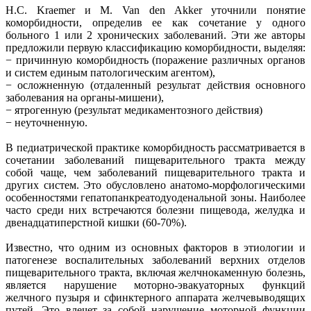
H.C. Kraemer и M. Van den Akker уточнили понятие
коморбидности, определив ее как сочетание у одного
больного 1 или 2 хронических заболеваний. Эти же авторы
предложили первую классификацию коморбидности, выделяя:
− причинную коморбидность (поражение различных органов
и систем единым патологическим агентом),
− осложненную (отдаленный результат действия основного
заболевания на органы-мишени),
− ятрогенную (результат медикаментозного действия)
− неуточненную.
В педиатрической практике коморбидность рассматривается в
сочетании заболеваний пищеварительного тракта между
собой чаще, чем заболеваний пищеварительного тракта и
других систем. Это обусловлено анатомо-морфологическими
особенностями гепатопанкреатодуоденальной зоны. Наиболее
часто среди них встречаются болезни пищевода, желудка и
двенадцатиперстной кишки (60-70%).
Известно, что одним из основных факторов в этиологии и
патогенезе воспалительных заболеваний верхних отделов
пищеварительного тракта, включая желчнокаменную болезнь,
является нарушение моторно-эвакуаторных функций
желчного пузыря и сфинктерного аппарата желчевыводящих
путей. Это влечет за собой нарушение моторной функции