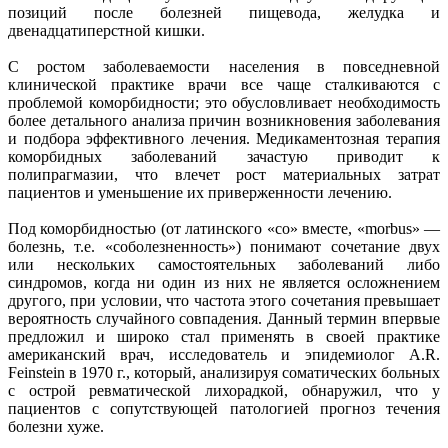
позиций после болезней пищевода, желудка и
двенадцатиперстной кишки.
С ростом заболеваемости населения в повседневной
клинической практике врачи все чаще сталкиваются с
проблемой коморбидности; это обусловливает необходимость
более детального анализа причин возникновения заболевания
и подбора эффективного лечения. Медикаментозная терапия
коморбидных заболеваний зачастую приводит к
полипрагмазии, что влечет рост материальных затрат
пациентов и уменьшение их приверженности лечению.
Под коморбидностью (от латинского «со» вместе, «morbus» —
болезнь, т.е. «соболезненность») понимают сочетание двух
или нескольких самостоятельных заболеваний либо
синдромов, когда ни один из них не является осложнением
другого, при условии, что частота этого сочетания превышает
вероятность случайного совпадения. Данный термин впервые
предложил и широко стал применять в своей практике
американский врач, исследователь и эпидемиолог A.R.
Feinstein в 1970 г., который, анализируя соматических больных
с острой ревматической лихорадкой, обнаружил, что у
пациентов с сопутствующей патологией прогноз течения
болезни хуже.