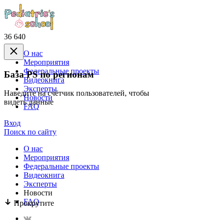
36 640
О нас
Mероприятия
Федеральные проекты
База PS по регионам
Видеокнига
Эксперты
Наведите на счётчик пользователей, чтобы
Новости
видеть данные
FAQ
Вход
Поиск по сайту
О нас
Mероприятия
Федеральные проекты
Видеокнига
Эксперты
Новости
FAQ
Прокрутите