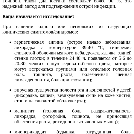
Точность такой диагностики составляет более 90 %, это
надежный метод для подтверждения острой инфекции.
Когда назначается исследование?
При наличии одного или нескольких из следующих
клинических симптомов/синдромов:
герпетическая ангина (острое начало заболевания,
лихорадка с температурой 39-40 °С, гиперемия
слизистой оболочки мягкого неба, дужек, язычка, задней
стенки глотки; в течение 24-48 ч. появляется от 5-6 до
20-30 мелких папул серовато-белого цвета, которые
могут встречаться группами или отдельно; головная
боль, тошнота, рвота, болезненная шейная
лимфаденопатия, боль при глотании);
вирусная пузырчатка полости рта и конечностей у детей
(лихорадка, кашель, везикулезная сыпь на коже кистей,
стоп и на слизистой оболочке рта);
менингит (головная боль, раздражительность,
лихорадка, фотофобия, тошнота, не приносящая
облегчения рвота, ригидность затылочных мышц);
миоперикардит (одышка, загрудинная боль,