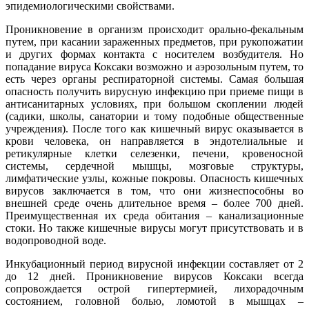
эпидемиологическими свойствами.
Проникновение в организм происходит орально-фекальным
путем, при касании зараженных предметов, при рукопожатии
и других формах контакта с носителем возбудителя. Но
попадание вируса Коксаки возможно и аэрозольным путем, то
есть через органы респираторной системы. Самая большая
опасность получить вирусную инфекцию при приеме пищи в
антисанитарных условиях, при большом скоплении людей
(садики, школы, санатории и тому подобные общественные
учреждения). После того как кишечный вирус оказывается в
крови человека, он направляется в эндотелиальные и
ретикулярные клетки селезенки, печени, кровеносной
системы, сердечной мышцы, мозговые структуры,
лимфатические узлы, кожные покровы. Опасность кишечных
вирусов заключается в том, что они жизнеспособны во
внешней среде очень длительное время – более 700 дней.
Преимущественная их среда обитания – канализационные
стоки. Но также кишечные вирусы могут присутствовать и в
водопроводной воде.
Инкубационный период вирусной инфекции составляет от 2
до 12 дней. Проникновение вирусов Коксаки всегда
сопровождается острой гипертермией, лихорадочным
состоянием, головной болью, ломотой в мышцах –