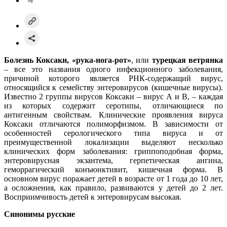
Болезнь
Коксаки
, «рука-нога-рот»
, или
турецкая ветрянка
– все это названия одного инфекционного заболевания,
причиной которого является РНК-содержащий вирус,
относящийся к семейству энтеровирусов (кишечные вирусы).
Известно 2 группы вирусов Коксаки – вирус А и В, – каждая
из которых содержит серотипы, отличающиеся по
антигенным свойствам. Клинические проявления вируса
Коксаки отличаются полиморфизмом. В зависимости от
особенностей серологического типа вируса и от
преимущественной локализации выделяют несколько
клинических форм заболевания: гриппоподобная форма,
энтеровирусная экзантема, герпетическая ангина,
геморрагический конъюнктивит, кишечная форма. В
основном вирус поражает детей в возрасте от 1 года до 10 лет,
а осложнения, как правило, развиваются у детей до 2 лет.
Восприимчивость детей к энтеровирусам высокая.
Синонимы русские