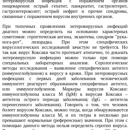
энтеровирусная инфекция с поражением органов
пищеварения: острый гепатит, панкреатит, гастроэнтерит,
гастроэнтероколит; острый нефрит и прочие синдромы,
связанные с поражением вирусом внутренних органов.
При типичных проявлениях энтеровирусных инфекций
диагноз можно определить на основании характерных
симптомов: герпетическая ангина, экзантема, синдром "рука-
нога-рот", лихорадка. При этом специфических
вирусологических исследований зачастую не требуется. Но
так как вирус Коксаки часто протекает атипично, то доказать
энтеровирусную инфекцию можно только при помощи
специальных лабораторных анализов. Серологические
методы исследования – выявление специфических антител
(иммуноглобулинов) к вирусу в крови. При энтеровирусных
инфекциях с первых дней заболевания человеческий
иммунитет реагирует образованием специфичных антител,
или иммуноглобулинов. Маркеры вирусов Коксаки:
иммуноглобулины класса М (IgM) к вирусам Коксаки –
антитела острого периода заболевания; (IgG – антитела
перенесенного заболевания). Говорить о том, что человек
болеет вирусом Коксаки, можно тогда, когда обнаруживаются
иммуноглобулины класса М, и их титры в несколько раз
превышают нормальные (референсные) значения. При этом с
помощью данного метода нельзя определить серотип вируса.