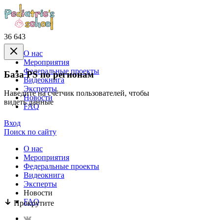
36 643
О нас
Mероприятия
Федеральные проекты
База PS по регионам
Видеокнига
Эксперты
Наведите на счётчик пользователей, чтобы
Новости
видеть данные
FAQ
Вход
Поиск по сайту
О нас
Mероприятия
Федеральные проекты
Видеокнига
Эксперты
Новости
FAQ
Прокрутите