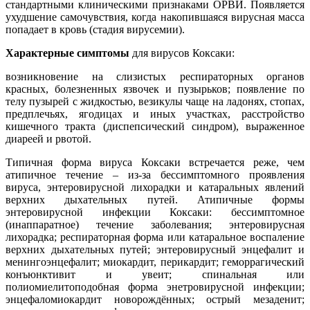
стандартными клиническими признаками ОРВИ. Появляется
ухудшение самочувствия, когда накопившаяся вирусная масса
попадает в кровь (стадия вирусемии).
Характерные симптомы
для вирусов Коксаки:
возникновение на слизистых респираторных органов
красных, болезненных язвочек и пузырьков; появление по
телу пузырей с жидкостью, везикулы чаще на ладонях, стопах,
предплечьях, ягодицах и иных участках, расстройство
кишечного тракта (диспепсический синдром), выраженное
диареей и рвотой.
Типичная форма вируса Коксаки встречается реже, чем
атипичное течение – из-за бессимптомного проявления
вируса, энтеровирусной лихорадки и катаральных явлений
верхних дыхательных путей. Атипичные формы
энтеровирусной инфекции Коксаки: бессимптомное
(инаппаратное) течение заболевания; энтеровирусная
лихорадка; респираторная форма или катаральное воспаление
верхних дыхательных путей; энтеровирусный энцефалит и
менингоэнцефалит; миокардит, перикардит; геморрагический
конъюнктивит и увеит; спинальная или
полиомиелитоподобная форма энетровирусной инфекции;
энцефаломиокардит новорождённых; острый мезаденит;