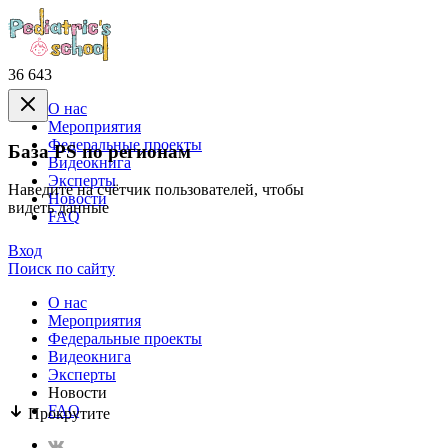
36 643
О нас
Mероприятия
Федеральные проекты
База PS по регионам
Видеокнига
Эксперты
Наведите на счётчик пользователей, чтобы
Новости
видеть данные
FAQ
Вход
Поиск по сайту
О нас
Mероприятия
Федеральные проекты
Видеокнига
Эксперты
Новости
FAQ
Прокрутите