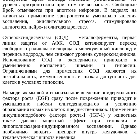
уровень эритропоэтина при этом не возрастает. Свободные
EpoR отмечаются при апоптозе нейронов. В моделях на
животных применение эритропоэтина уменьшало явления
воспаления, окислительного стресса, стимулировало
ангиогенез, нейро- и олигодендрогенез.
Супероксиддисмутазы (СОД) – металлоферменты, первая
линия защиты от АФК. СОД катализируют переход
свободного радикала кислорода в молекулярный кислород и
перекись водорода, чем снижают уровень супероксид-аниона.
Использование СОД в эксперименте приводило к
уменьшению воспаления, ишемии и гипоксии.
Ограничениями для применения СОД являются их
нестабильность, иммуногенность и низкая доступность для
клеток в условиях гипоксии.
На моделях мышей интраназальное введение эпидермального
фактора роста (EGF) сразу после повреждения приводит к
уменьшению гибели олигодендроцитов и усилению
образования новых из клеток-предшественников. Применение
инсулиноподобного фактора роста-1 (IGF-1) у животных
также давало защитный эффект при гипоксии и
липополисахарид-индуцированном воспалении. Однако
необходимо вводить препарат внутрь желудочков, а
терапевтическая широта невелика.