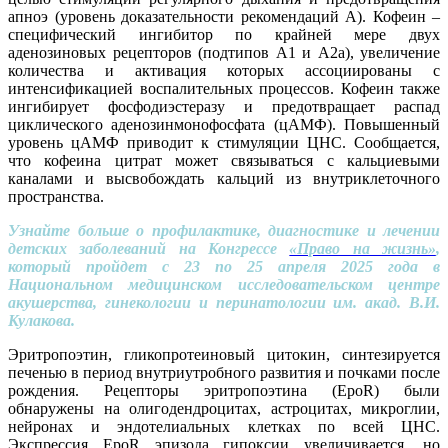
апноэ (уровень доказательности рекомендаций А). Кофеин –
специфический ингибитор по крайней мере двух
аденозиновых рецепторов (подтипов А1 и А2а), увеличение
количества и активация которых ассоциированы с
интенсификацией воспалительных процессов. Кофеин также
ингибирует фосфодиэстеразу и предотвращает распад
циклического аденозинмонофосфата (цАМФ). Повышенный
уровень цАМФ приводит к стимуляции ЦНС. Сообщается,
что кофеина цитрат может связываться с кальциевыми
каналами и высвобождать кальций из внутриклеточного
пространства.
Узнайте больше о профилактике, диагностике и лечении
детских заболеваний на Конгрессе
«Право на жизнь»
,
который пройдет с 23 по 25 апреля 2025 года в
Национальном медицинском исследовательском центре
акушерства, гинекологии и перинатологии им. акад. В.И.
Кулакова.
Эритропоэтин, гликопротеиновый цитокин, синтезируется
печенью в период внутриутробного развития и почками после
рождения. Рецепторы эритропоэтина (EpoR) были
обнаружены на олигодендроцитах, астроцитах, микроглии,
нейронах и эндотелиальных клетках по всей ЦНС.
Экспрессия EpoR эпизода гипоксии увеличивается, но