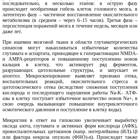
последовательно, в несколько этапов: в острую фазу
происходит необратимая гибель клеток головного мозга, в
латентную фазу – частичное восстановление окислительного
метаболизма (в среднем – через 6–15 часов). Третья фаза –
персистенция поражений мозга в течение недель, месяцев или
даже лет.
При ишемии мозговой ткани в области глутаматергических
синапсов могут накапливаться избыточные количества
глутамата и аспартата, приводящие к гиперактивации NMDA-
и AMPA-рецепторов и повышенному поступлению ионов
кальция в клетку, что активирует ряд ферментов,
разрушающих цитозольные структуры, и запускает ее
апоптоз. Микроскопирование выявляет признаки отека,
воспалительных реакций, окислительного стресса и
цитотоксического отека (вследствие снижения поступления
кислорода и последующего нарушения работы Na-K- АТФ-
азы в клетку поступает избыточное количество ионов Na+, в
свою очередь вызывающее повышение внутриклеточного
осмотического давления и поступление в клетку воды).
Микроглия в ответ на гипоксию увеличивает выработку
оксида азота, глутамата и активных форм кислорода (АФК),
провоспалительных цитокинов (напр. интерлейкина (ИЛ)-1β
или фактора некроза опухоли (ФНО)-α). Происходит также