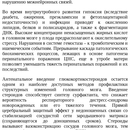
нарушению межнейронных связей.
Во время внутриутробного развития гипоксия (вследствие
диабета, ожирения, преэклампсии и фетоплацентарной
недостаточности) и инфекции приводят к окислению
липидов, белков и полисахаридов, а также к фрагментации
ДНК. Высокие концентрации ненасыщенных жирных кислот
в головном мозге у плода предрасполагают к окислительному
стрессу. Нарушения в системе гемостаза – к тромботическим и
ишемическим событиям. Прерывание каскада патологических
биохимических процессов, лежащих в основе патогенеза
перинатального поражения ЦНС, еще в утробе матери
позволяет уменьшить тяжесть перинатальных поражений и их
последствий.
Антенатальное введение глюкокортикостероидов остается
одним из наиболее доступных методов профилактики
структурных изменений головного мозга. Введение
стероидов способствует синтезу сурфактанта, что снижает
вероятность респираторного дистресс-синдрома
новорожденных или его тяжелого течения. Прямой
церебральный защитный эффект у недоношенных связан со
стабилизацией сосудистой сети зародышевого матрикса
(сохраняющегося до доношенных сроков). Стероиды
вызывают вазоконстрикцию сосудов головного мозга, тем