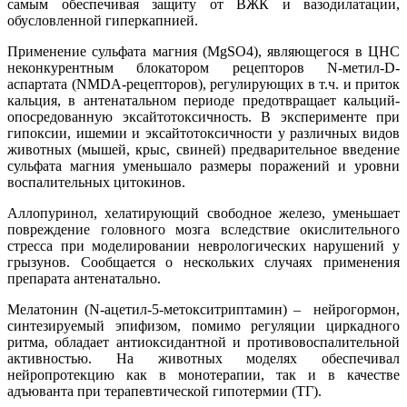
самым обеспечивая защиту от ВЖК и вазодилатации,
обусловленной гиперкапнией.
Применение сульфата магния (MgSO4), являющегося в ЦНС
неконкурентным блокатором рецепторов N-метил-D-
аспартата (NMDA-рецепторов), регулирующих в т.ч. и приток
кальция, в антенатальном периоде предотвращает кальций-
опосредованную эксайтотоксичность. В эксперименте при
гипоксии, ишемии и эксайтотоксичности у различных видов
животных (мышей, крыс, свиней) предварительное введение
сульфата магния уменьшало размеры поражений и уровни
воспалительных цитокинов.
Аллопуринол, хелатирующий свободное железо, уменьшает
повреждение головного мозга вследствие окислительного
стресса при моделировании неврологических нарушений у
грызунов. Сообщается о нескольких случаях применения
препарата антенатально.
Мелатонин (N-ацетил-5-метокситриптамин) – нейрогормон,
синтезируемый эпифизом, помимо регуляции циркадного
ритма, обладает антиоксидантной и противовоспалительной
активностью. На животных моделях обеспечивал
нейропротекцию как в монотерапии, так и в качестве
адъюванта при терапевтической гипотермии (ТГ).