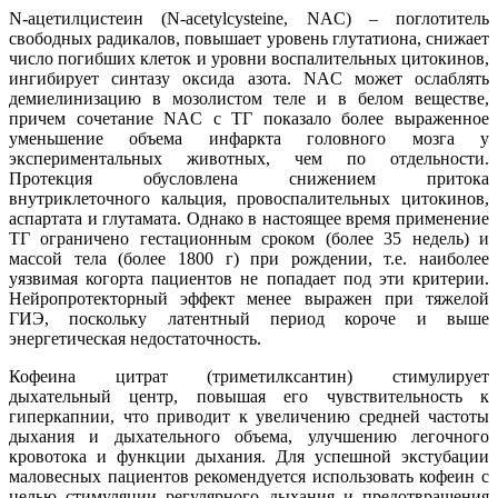
N-ацетилцистеин (N-acetylcysteine, NAC) – поглотитель
свободных радикалов, повышает уровень глутатиона, снижает
число погибших клеток и уровни воспалительных цитокинов,
ингибирует синтазу оксида азота. NAC может ослаблять
демиелинизацию в мозолистом теле и в белом веществе,
причем сочетание NAC c ТГ показало более выраженное
уменьшение объема инфаркта головного мозга у
экспериментальных животных, чем по отдельности.
Протекция обусловлена снижением притока
внутриклеточного кальция, провоспалительных цитокинов,
аспартата и глутамата. Однако в настоящее время применение
ТГ ограничено гестационным сроком (более 35 недель) и
массой тела (более 1800 г) при рождении, т.е. наиболее
уязвимая когорта пациентов не попадает под эти критерии.
Нейропротекторный эффект менее выражен при тяжелой
ГИЭ, поскольку латентный период короче и выше
энергетическая недостаточность.
Кофеина цитрат (триметилксантин) стимулирует
дыхательный центр, повышая его чувствительность к
гиперкапнии, что приводит к увеличению средней частоты
дыхания и дыхательного объема, улучшению легочного
кровотока и функции дыхания. Для успешной экстубации
маловесных пациентов рекомендуется использовать кофеин с
целью стимуляции регулярного дыхания и предотвращения