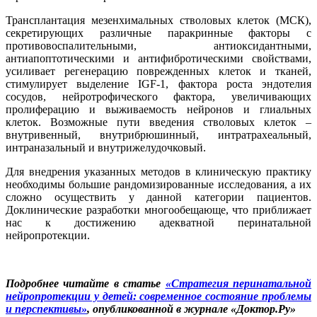
Трансплантация мезенхимальных стволовых клеток (МСК),
секретирующих различные паракринные факторы с
противовоспалительными, антиоксидантными,
антиапоптотическими и антифибротическими свойствами,
усиливает регенерацию поврежденных клеток и тканей,
стимулирует выделение IGF-1, фактора роста эндотелия
сосудов, нейротрофического фактора, увеличивающих
пролиферацию и выживаемость нейронов и глиальных
клеток. Возможные пути введения стволовых клеток –
внутривенный, внутрибрюшинный, интратрахеальный,
интраназальный и внутрижелудочковый.
Для внедрения указанных методов в клиническую практику
необходимы большие рандомизированные исследования, а их
сложно осуществить у данной категории пациентов.
Доклинические разработки многообещающе, что приближает
нас к достижению адекватной перинатальной
нейропротекции.
Подробнее читайте в статье
«Стратегия перинатальной
нейропротекции у детей: современное состояние проблемы
и перспективы»
, опубликованной в журнале «Доктор.Ру»