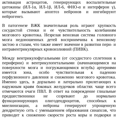
активация астроцитов, генерирующих воспалительные
цитокины (ИЛ-1α, ИЛ-1β, ИЛ-6, ФНО-α и интерферон γ),
которые вызывают апоптоз нейронов и ингибируют
нейрогенез.
В патогенезе ВЖК значительная роль играют хрупкость
сосудистой стенки и ее чувствительность колебаниям
мозгового кровотока. Незрелая венозная система головного
мозга недоношенных детей восприимчива к венозному
застою и стазам, что также имеет значение в развитии пери- и
интравентрикулярных кровоизлияний (ПИВК).
Между вентрикулофугальными (от сосудистого сплетения к
периферии) и вентрикулопетальными (начинающимися на
поверхности мозга и погружающимися вглубь) артериями
имеется зона, особо чувствительная к падению
перфузионного давления и снижению мозгового кровотока.
Именно здесь, в дорзально и латерально прилегающих к
наружным краям боковых желудочков областях чаще всего
отмечаются очаги ПВЛ. В ответ на повреждение глиальные
предшественники не созревают до нормально
функционирующих олигодендроцитов, способных к
миелинизации, а нейроны генерируют упрощенную
дендритную сеть с уменьшением образования синапсов, что
приводит к снижению скорости роста коры и подкорки и