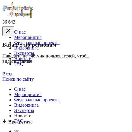
36 643
О нас
Mероприятия
Федеральные проекты
База PS по регионам
Видеокнига
Эксперты
Наведите на счётчик пользователей, чтобы
Новости
видеть данные
FAQ
Вход
Поиск по сайту
О нас
Mероприятия
Федеральные проекты
Видеокнига
Эксперты
Новости
FAQ
Прокрутите