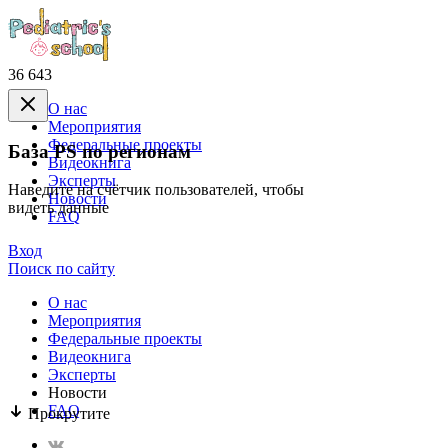
36 643
О нас
Mероприятия
Федеральные проекты
База PS по регионам
Видеокнига
Эксперты
Наведите на счётчик пользователей, чтобы
Новости
видеть данные
FAQ
Вход
Поиск по сайту
О нас
Mероприятия
Федеральные проекты
Видеокнига
Эксперты
Новости
FAQ
Прокрутите