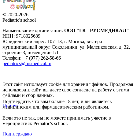
© 2020-2026
Pediatric's school
Наименование организации:
ООО
"ГК "РУСМЕДИКАЛ"
ИНН: 9718025689
Юридический адрес:
107113
,
г. Москва
,
вн.тер.г.
муниципальный округ Сокольники, ул. Маленковская, д. 32,
строение 3, помещение 1/1
Телефон: +7 (977) 262-58-66
pediatrics@rusmedical.ru
Этот сайт использует cookie для хранения файлов. Продолжая
использовать сайт, вы даете свое согласие на работу с этими
файлами и сбор данных.
Подтвердите, что вам больше 18 лет, и вы являетесь
Принять
медицинским или фармацевтическим работником.
Если это не так, вы не можете принимать участие в
мероприятиях Pediatric's school.
Подтверждаю