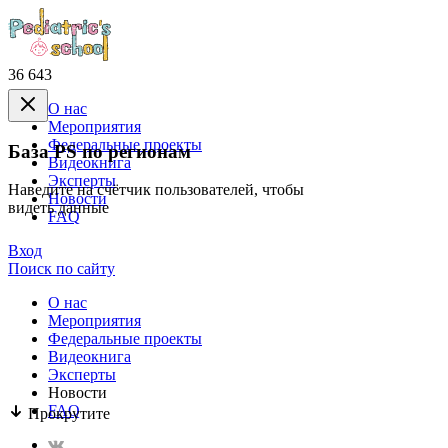
36 643
О нас
Mероприятия
Федеральные проекты
База PS по регионам
Видеокнига
Эксперты
Наведите на счётчик пользователей, чтобы
Новости
видеть данные
FAQ
Вход
Поиск по сайту
О нас
Mероприятия
Федеральные проекты
Видеокнига
Эксперты
Новости
FAQ
Прокрутите