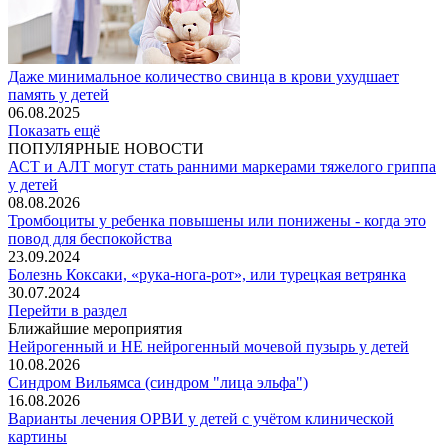
Даже минимальное количество свинца в крови ухудшает
память у детей
06.08.2025
Показать ещё
ПОПУЛЯРНЫЕ НОВОСТИ
АСТ и АЛТ могут стать ранними маркерами тяжелого гриппа
у детей
08.08.2026
Тромбоциты у ребенка повышены или понижены - когда это
повод для беспокойства
23.09.2024
Болезнь Коксаки, «рука-нога-рот», или турецкая ветрянка
30.07.2024
Перейти в раздел
Ближайшие мероприятия
Нейрогенный и НЕ нейрогенный мочевой пузырь у детей
10.08.2026
Синдром Вильямса (синдром "лица эльфа")
16.08.2026
Варианты лечения ОРВИ у детей с учётом клинической
картины