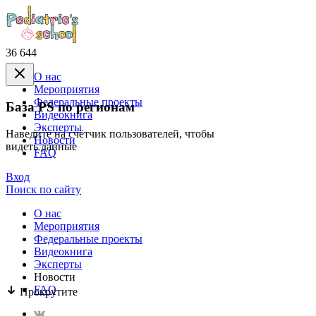
36 644
О нас
Mероприятия
Федеральные проекты
База PS по регионам
Видеокнига
Эксперты
Наведите на счётчик пользователей, чтобы
Новости
видеть данные
FAQ
Вход
Поиск по сайту
О нас
Mероприятия
Федеральные проекты
Видеокнига
Эксперты
Новости
FAQ
Прокрутите