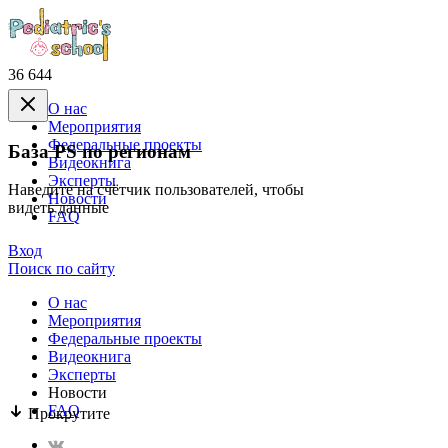
36 644
О нас
Mероприятия
Федеральные проекты
База PS по регионам
Видеокнига
Эксперты
Наведите на счётчик пользователей, чтобы
Новости
видеть данные
FAQ
Вход
Поиск по сайту
О нас
Mероприятия
Федеральные проекты
Видеокнига
Эксперты
Новости
FAQ
Прокрутите