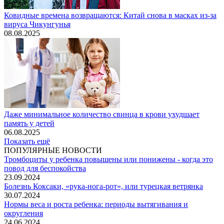
Ковидные времена возвращаются: Китай снова в масках из-за
вируса Чикунгунья
08.08.2025
Даже минимальное количество свинца в крови ухудшает
память у детей
06.08.2025
Показать ещё
ПОПУЛЯРНЫЕ НОВОСТИ
Тромбоциты у ребенка повышены или понижены - когда это
повод для беспокойства
23.09.2024
Болезнь Коксаки, «рука-нога-рот», или турецкая ветрянка
30.07.2024
Нормы веса и роста ребенка: периоды вытягивания и
округления
24.06.2024