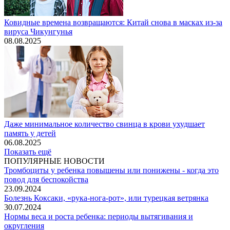
Ковидные времена возвращаются: Китай снова в масках из-за
вируса Чикунгунья
08.08.2025
Даже минимальное количество свинца в крови ухудшает
память у детей
06.08.2025
Показать ещё
ПОПУЛЯРНЫЕ НОВОСТИ
Тромбоциты у ребенка повышены или понижены - когда это
повод для беспокойства
23.09.2024
Болезнь Коксаки, «рука-нога-рот», или турецкая ветрянка
30.07.2024
Нормы веса и роста ребенка: периоды вытягивания и
округления