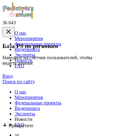
36 643
О нас
Mероприятия
Федеральные проекты
База PS по регионам
Видеокнига
Эксперты
Наведите на счётчик пользователей, чтобы
Новости
видеть данные
FAQ
Вход
Поиск по сайту
О нас
Mероприятия
Федеральные проекты
Видеокнига
Эксперты
Новости
FAQ
Прокрутите