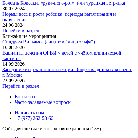
Болезнь Коксаки, «рука-нога-рот», или турецкая ветрянка
30.07.2024
Нормы веса и роста ребенка: периоды вытягивания и
округления
24.06.2024
Перейти в раздел
Ближайшие мероприятия
Синдром Вильямса (синдром "лица эльфа")
16.08.2026
Варианты лечения ОРВИ у детей с учётом клинической
картины
14.09.2026
Заседание инфекционной секции Общества детских врачей в
г. Москве
22.09.2026
Перейти в раздел
Контакты
Часто задаваемые вопросы
Написать нам
+7 (977) 262-58-66
Сайт для специалистов здравоохранения (18+)