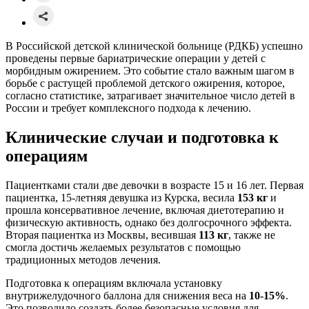
В Российской детской клинической больнице (РДКБ) успешно
проведены первые бариатрические операции у детей с
морбидным ожирением. Это событие стало важным шагом в
борьбе с растущей проблемой детского ожирения, которое,
согласно статистике, затрагивает значительное число детей в
России и требует комплексного подхода к лечению.
Клинические случаи и подготовка к
операциям
Пациентками стали две девочки в возрасте 15 и 16 лет. Первая
пациентка, 15-летняя девушка из Курска, весила
153 кг
и
прошла консервативное лечение, включая диетотерапию и
физическую активность, однако без долгосрочного эффекта.
Вторая пациентка из Москвы, весившая
113 кг
, также не
смогла достичь желаемых результатов с помощью
традиционных методов лечения.
Подготовка к операциям включала установку
внутрижелудочного баллона для снижения веса на
10-15%
.
Это позволило создать более безопасные условия для