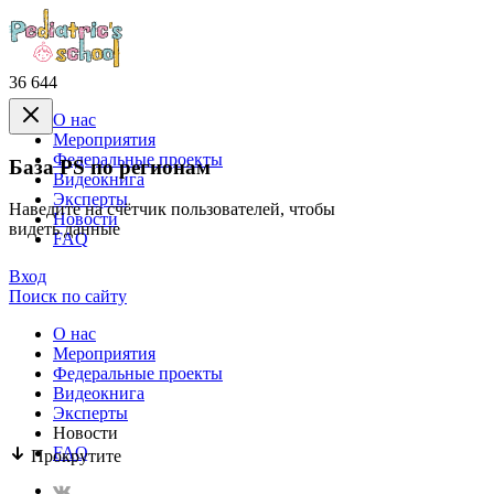
36 644
О нас
Mероприятия
Федеральные проекты
База PS по регионам
Видеокнига
Эксперты
Наведите на счётчик пользователей, чтобы
Новости
видеть данные
FAQ
Вход
Поиск по сайту
О нас
Mероприятия
Федеральные проекты
Видеокнига
Эксперты
Новости
FAQ
Прокрутите