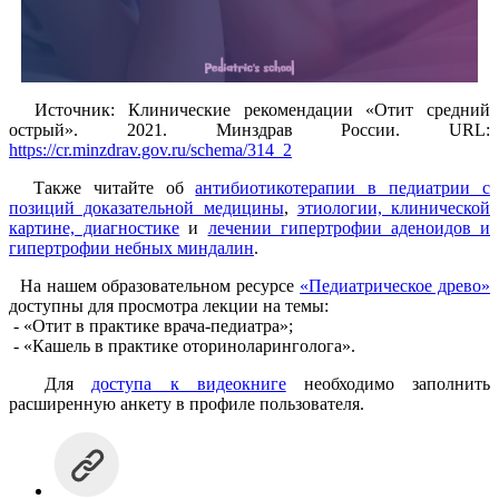
Источник: Клинические рекомендации «Отит средний
острый». 2021. Минздрав России. URL:
https://cr.minzdrav.gov.ru/schema/314_2
Также читайте об
антибиотикотерапии в педиатрии с
позиций доказательной медицины
,
этиологии, клинической
картине, диагностике
и
лечении гипертрофии аденоидов и
гипертрофии небных миндалин
.
На нашем образовательном ресурсе
«Педиатрическое древо»
доступны для просмотра лекции на темы:
- «Отит в практике врача-педиатра»;
- «Кашель в практике оториноларинголога».
Для
доступа к видеокниге
необходимо заполнить
расширенную анкету в профиле пользователя.