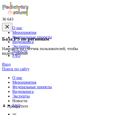
36 643
О нас
Mероприятия
Федеральные проекты
База PS по регионам
Видеокнига
Эксперты
Наведите на счётчик пользователей, чтобы
Новости
видеть данные
FAQ
Вход
Поиск по сайту
О нас
Mероприятия
Федеральные проекты
Видеокнига
Эксперты
Новости
FAQ
Прокрутите