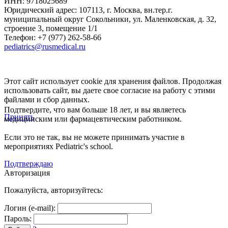
ИНН: 9718025689
Юридический адрес:
107113
,
г. Москва
,
вн.тер.г.
муниципальный округ Сокольники, ул. Маленковская, д. 32,
строение 3, помещение 1/1
Телефон: +7 (977) 262-58-66
pediatrics@rusmedical.ru
Этот сайт использует cookie для хранения файлов. Продолжая
использовать сайт, вы даете свое согласие на работу с этими
файлами и сбор данных.
Подтвердите, что вам больше 18 лет, и вы являетесь
Принять
медицинским или фармацевтическим работником.
Если это не так, вы не можете принимать участие в
мероприятиях Pediatric's school.
Подтверждаю
Авторизация
Пожалуйста, авторизуйтесь:
Логин (e-mail):
Пароль: