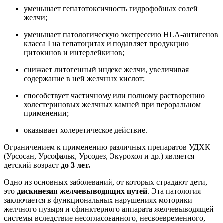
уменьшает гепатотоксичность гидрофобных солей
желчи;
уменьшает патологическую экспрессию HLA-антигенов
класса I на гепатоцитах и подавляет продукцию
цитокинов и интерлейкинов;
снижает литогенный индекс желчи, увеличивая
содержание в ней желчных кислот;
способствует частичному или полному растворению
холестериновых желчных камней при пероральном
применении;
оказывает холеретическое действие.
Ограничением к применению различных препаратов УДХК
(Урсосан, Урсофальк, Урсодез, Экурохол и др.) является
детский возраст
до 3 лет.
Одно из основных заболеваний, от которых страдают дети,
это
дискинезия желчевыводящих путей
. Эта патология
заключается в функциональных нарушениях моторики
желчного пузыря и сфинктерного аппарата желчевыводящей
системы вследствие несогласованного, несвоевременного,