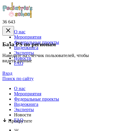
36 643
О нас
Mероприятия
Федеральные проекты
База PS по регионам
Видеокнига
Эксперты
Наведите на счётчик пользователей, чтобы
Новости
видеть данные
FAQ
Вход
Поиск по сайту
О нас
Mероприятия
Федеральные проекты
Видеокнига
Эксперты
Новости
FAQ
Прокрутите