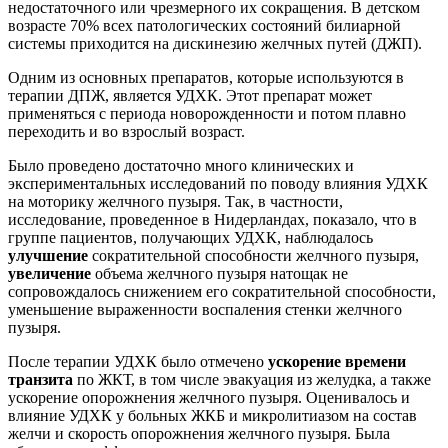
недостаточного или чрезмерного их сокращения. В детском
возрасте 70% всех патологических состояний билиарной
системы приходится на дискинезию желчных путей (ДЖП).
Одним из основных препаратов, которые используются в
терапии ДПЖ, является УДХК. Этот препарат может
применяться с периода новорожденности и потом плавно
переходить и во взрослый возраст.
Было проведено достаточно много клинических и
экспериментальных исследований по поводу влияния УДХК
на моторику желчного пузыря. Так, в частности,
исследование, проведенное в Нидерландах, показало, что в
группе пациентов, получающих УДХК, наблюдалось
улучшение
сократительной способности желчного пузыря,
увеличение
объема желчного пузыря натощак не
сопровождалось снижением его сократительной способности,
уменьшение выраженности воспаления стенки желчного
пузыря.
После терапии УДХК было отмечено
ускорение времени
транзита
по ЖКТ, в том числе эвакуация из желудка, а также
ускорение опорожнения желчного пузыря. Оценивалось и
влияние УДХК у больных ЖКБ и микролитиазом на состав
желчи и скорость опорожнения желчного пузыря. Была