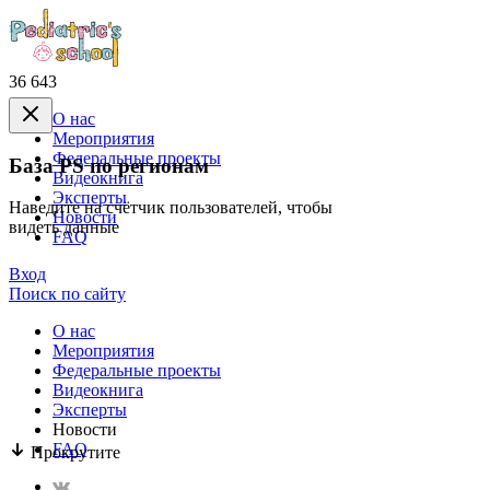
36 643
О нас
Mероприятия
Федеральные проекты
База PS по регионам
Видеокнига
Эксперты
Наведите на счётчик пользователей, чтобы
Новости
видеть данные
FAQ
Вход
Поиск по сайту
О нас
Mероприятия
Федеральные проекты
Видеокнига
Эксперты
Новости
FAQ
Прокрутите