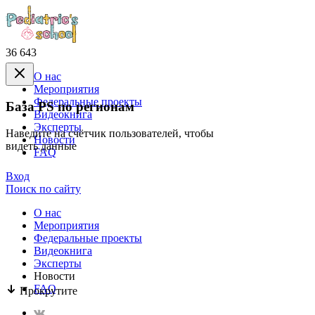
36 643
О нас
Mероприятия
Федеральные проекты
База PS по регионам
Видеокнига
Эксперты
Наведите на счётчик пользователей, чтобы
Новости
видеть данные
FAQ
Вход
Поиск по сайту
О нас
Mероприятия
Федеральные проекты
Видеокнига
Эксперты
Новости
FAQ
Прокрутите