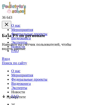
36 643
О нас
Mероприятия
Федеральные проекты
База PS по регионам
Видеокнига
Эксперты
Наведите на счётчик пользователей, чтобы
Новости
видеть данные
FAQ
Вход
Поиск по сайту
О нас
Mероприятия
Федеральные проекты
Видеокнига
Эксперты
Новости
FAQ
Прокрутите