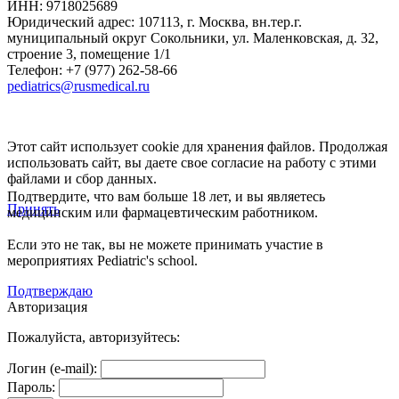
ИНН: 9718025689
Юридический адрес:
107113
,
г. Москва
,
вн.тер.г.
муниципальный округ Сокольники, ул. Маленковская, д. 32,
строение 3, помещение 1/1
Телефон: +7 (977) 262-58-66
pediatrics@rusmedical.ru
Этот сайт использует cookie для хранения файлов. Продолжая
использовать сайт, вы даете свое согласие на работу с этими
файлами и сбор данных.
Подтвердите, что вам больше 18 лет, и вы являетесь
Принять
медицинским или фармацевтическим работником.
Если это не так, вы не можете принимать участие в
мероприятиях Pediatric's school.
Подтверждаю
Авторизация
Пожалуйста, авторизуйтесь:
Логин (e-mail):
Пароль: