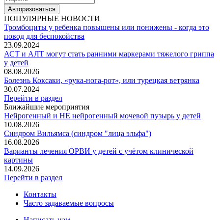
Авторизоваться
ПОПУЛЯРНЫЕ НОВОСТИ
Тромбоциты у ребенка повышены или понижены - когда это
повод для беспокойства
23.09.2024
АСТ и АЛТ могут стать ранними маркерами тяжелого гриппа
у детей
08.08.2026
Болезнь Коксаки, «рука-нога-рот», или турецкая ветрянка
30.07.2024
Перейти в раздел
Ближайшие мероприятия
Нейрогенный и НЕ нейрогенный мочевой пузырь у детей
10.08.2026
Синдром Вильямса (синдром "лица эльфа")
16.08.2026
Варианты лечения ОРВИ у детей с учётом клинической
картины
14.09.2026
Перейти в раздел
Контакты
Часто задаваемые вопросы
Написать нам