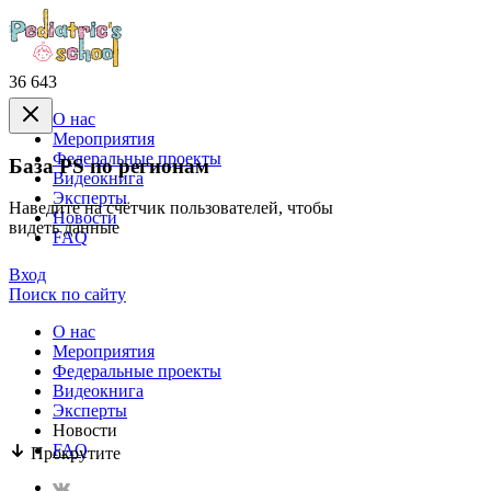
36 643
О нас
Mероприятия
Федеральные проекты
База PS по регионам
Видеокнига
Эксперты
Наведите на счётчик пользователей, чтобы
Новости
видеть данные
FAQ
Вход
Поиск по сайту
О нас
Mероприятия
Федеральные проекты
Видеокнига
Эксперты
Новости
FAQ
Прокрутите