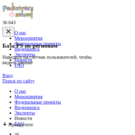
36 643
О нас
Mероприятия
Федеральные проекты
База PS по регионам
Видеокнига
Эксперты
Наведите на счётчик пользователей, чтобы
Новости
видеть данные
FAQ
Вход
Поиск по сайту
О нас
Mероприятия
Федеральные проекты
Видеокнига
Эксперты
Новости
FAQ
Прокрутите