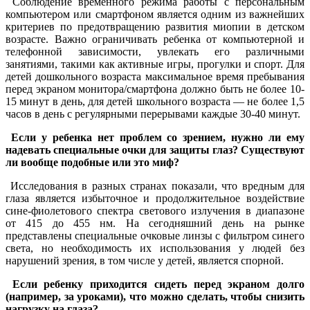
Соблюдение временного режима работы с персональным
компьютером или смартфоном является одним из важнейших
критериев по предотвращению развития миопии в детском
возрасте. Важно ограничивать ребенка от компьютерной и
телефонной зависимости, увлекать его различными
занятиями, такими как активные игры, прогулки и спорт. Для
детей дошкольного возраста максимальное время пребывания
перед экраном монитора/смартфона должно быть не более 10-
15 минут в день, для детей школьного возраста — не более 1,5
часов в день с регулярными перерывами каждые 30-40 минут.
Если у ребенка нет проблем со зрением, нужно ли ему
надевать специальные очки для защиты глаз? Существуют
ли вообще подобные или это миф?
Исследования в разных странах показали, что вредным для
глаза является избыточное и продолжительное воздействие
сине-фиолетового спектра светового излучения в диапазоне
от 415 до 455 нм. На сегодняшний день на рынке
представлены специальные очковые линзы с фильтром синего
света, но необходимость их использования у людей без
нарушений зрения, в том числе у детей, является спорной.
Если ребенку приходится сидеть перед экраном долго
(например, за уроками), что можно сделать, чтобы снизить
нагрузку на глаза?