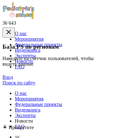
36 643
О нас
Mероприятия
Федеральные проекты
База PS по регионам
Видеокнига
Эксперты
Наведите на счётчик пользователей, чтобы
Новости
видеть данные
FAQ
Вход
Поиск по сайту
О нас
Mероприятия
Федеральные проекты
Видеокнига
Эксперты
Новости
FAQ
Прокрутите