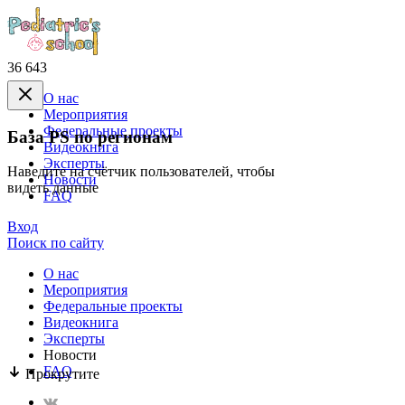
36 643
О нас
Mероприятия
Федеральные проекты
База PS по регионам
Видеокнига
Эксперты
Наведите на счётчик пользователей, чтобы
Новости
видеть данные
FAQ
Вход
Поиск по сайту
О нас
Mероприятия
Федеральные проекты
Видеокнига
Эксперты
Новости
FAQ
Прокрутите