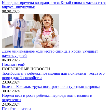
Ковидные времена возвращаются: Китай снова в масках из-за
вируса Чикунгунья
08.08.2025
Даже минимальное количество свинца в крови ухудшает
память у детей
06.08.2025
Показать ещё
ПОПУЛЯРНЫЕ НОВОСТИ
Тромбоциты у ребенка повышены или понижены - когда это
повод для беспокойства
23.09.2024
Болезнь Коксаки, «рука-нога-рот», или турецкая ветрянка
30.07.2024
Нормы веса и роста ребенка: периоды вытягивания и
округления
24.06.2024
Перейти в раздел