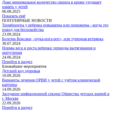
Даже минимальное количество свинца в крови ухудшает
память у детей
06.08.2025
Показать ещё
ПОПУЛЯРНЫЕ НОВОСТИ
Тромбоциты у ребенка повышены или понижены - когда это
повод для беспокойства
23.09.2024
Болезнь Коксаки, «рука-нога-рот», или турецкая ветрянка
30.07.2024
Нормы веса и роста ребенка: периоды вытягивания и
округления
24.06.2024
Перейти в раздел
Ближайшие мероприятия
Детский код здоровья
10.09.2026
Варианты лечения ОРВИ у детей с учётом клинической
картины
14.09.2026
Заседание инфекционной секции Общества детских врачей в
г. Москве
22.09.2026
Перейти в раздел