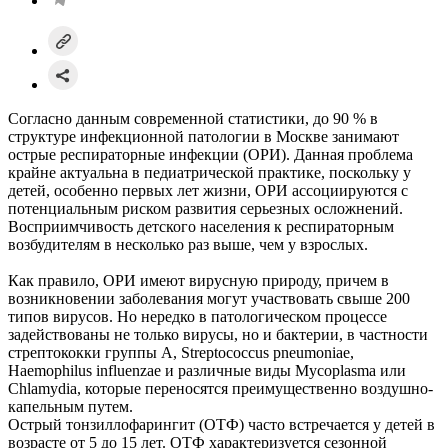
Согласно данным современной статистики, до 90 % в
структуре инфекционной патологии в Москве занимают
острые респираторные инфекции (ОРИ). Данная проблема
крайне актуальна в педиатрической практике, поскольку у
детей, особенно первых лет жизни, ОРИ ассоциируются с
потенциальным риском развития серьезных осложнений.
Восприимчивость детского населения к респираторным
возбудителям в несколько раз выше, чем у взрослых.
Как правило, ОРИ имеют вирусную природу, причем в
возникновении заболевания могут участвовать свыше 200
типов вирусов. Но нередко в патологическом процессе
задействованы не только вирусы, но и бактерии, в частности
стрептококки группы А, Streptococcus pneumoniae,
Haemophilus influenzae и различные виды Mycoplasma или
Chlamydia, которые переносятся преимущественно воздушно-
капельным путем.
Острый тонзиллофарингит (ОТФ) часто встречается у детей в
возрасте от 5 до 15 лет. ОТФ характеризуется сезонной