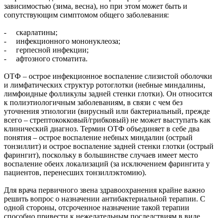
зависимостью (зима, весна), но при этом может быть и
сопутствующим симптомом общего заболевания:
- скарлатины;
- инфекционного мононуклеоза;
- герпесной инфекции;
- афтозного стоматита.
ОТФ – острое инфекционное воспаление слизистой оболочки
и лимфатических структур ротоглотки (небные миндалины,
лимфоидные фолликулы задней стенки глотки). Он относится
к полиэтиологичным заболеваниям, в связи с чем без
уточнения этиологии (вирусный или бактериальный, прежде
всего – стрептококковый/грибковый) не может выступать как
клинический диагноз. Термин ОТФ объединяет в себе два
понятия – острое воспаление небных миндалин (острый
тонзиллит) и острое воспаление задней стенки глотки (острый
фарингит), поскольку в большинстве случаев имеет место
воспаление обеих локализаций (за исключением фарингита у
пациентов, перенесших тонзиллэктомию).
Для врача первичного звена здравоохранения крайне важно
решить вопрос о назначении антибактериальной терапии. С
одной стороны, отсроченное назначение такой терапии
способно привести к нежелательным последствиям в виде