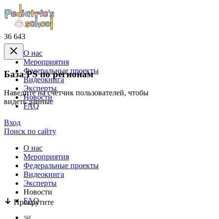
36 643
О нас
Mероприятия
Федеральные проекты
База PS по регионам
Видеокнига
Эксперты
Наведите на счётчик пользователей, чтобы
Новости
видеть данные
FAQ
Вход
Поиск по сайту
О нас
Mероприятия
Федеральные проекты
Видеокнига
Эксперты
Новости
FAQ
Прокрутите