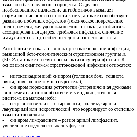
тяжелого бактериального процесса. С другой –
необоснованное назначение антибиотиков вызывает
формирование резистентности к ним, а также способствует
развитию побочных эффектов (токсическое повреждение
почек, печени, желудочно-кишечного тракта, антибиотик-
ассоциированная диарея, грибковая инфекция, снижение
иммунитета и др.), особенно у детей раннего возраста.
Антибиотики показаны лишь при бактериальной инфекции,
вызванной бета-гемолитическим стрептококком группы A
(БГСА), а также в целях профилактики суперинфекций. К
основным симптомам стрептококковой инфекции относятся:
- интоксикационный синдром (головная боль, тошнота,
рвота, повышение температуры тела);
- синдром поражения ротоглотки (отграниченная дужками
гиперемия слизистой оболочки и миндалин, точечная
энантема на мягком небе);
- острый тонзиллит – катаральный, фолликулярный,
лакунарный или некротический, что коррелирует со степенью
тяжести тонзиллита;
- синдром лимфаденита – регионарный лимфаденит,
увеличение подчелюстных лимфоузлов.
Читать подробнее