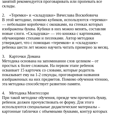
занятий рекомендуется проговаривать или пропевать все
склады.
2. «Теремки» и «складушки» Вячеслава Воскобовича
В этой методике, помимо кубиков, используются «теремки»
— небольшие коробочки с окошками, на стенках которых
изображены буквы. Кубики в них можно менять, составляя
новые слоги. «Складушка» — это книжка с картинками,
обучающими стихами и песенками. Автор методики
утверждает, что с помощью «теремков» и «складушек»
ребенка шести лет можно научить читать примерно за месяц.
3. Карточки Домана
Методика основана на запоминании слов целиком – от
простых к более сложным. На первом этапе ребенок
осваивает 15 карточек со словами, которые родитель
показывает ему на 1-2 секунды, проговаривая названия
изображенных на них предметов. Помимо обучения чтению,
эта методика способствует развитию памяти.
4. Методика Монтессори
При такой методике обучения, прежде чем прочитать букву,
ребенок должен прочувствовать ее форму. Для этого
используются специальные дидактические материалы –
картонные таблички с объемными буквами, контур которых