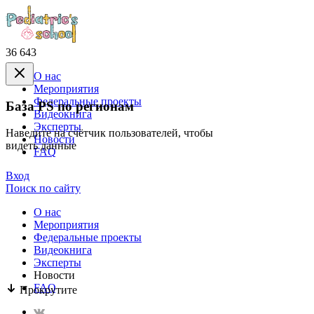
36 643
О нас
Mероприятия
Федеральные проекты
База PS по регионам
Видеокнига
Эксперты
Наведите на счётчик пользователей, чтобы
Новости
видеть данные
FAQ
Вход
Поиск по сайту
О нас
Mероприятия
Федеральные проекты
Видеокнига
Эксперты
Новости
FAQ
Прокрутите