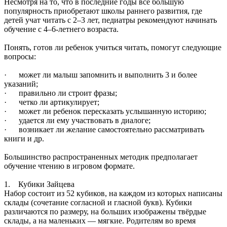
Несмотря на то, что в последние годы все большую
популярность приобретают школы раннего развития, где
детей учат читать с 2–3 лет, педиатры рекомендуют начинать
обучение с 4–6-летнего возраста.
Понять, готов ли ребенок учиться читать, помогут следующие
вопросы:
· может ли малыш запомнить и выполнить 3 и более
указаний;
· правильно ли строит фразы;
· четко ли артикулирует;
· может ли ребенок пересказать услышанную историю;
· удается ли ему участвовать в диалоге;
· возникает ли желание самостоятельно рассматривать
книги и др.
Большинство распространенных методик предполагает
обучение чтению в игровом формате.
1. Кубики Зайцева
Набор состоит из 52 кубиков, на каждом из которых написаны
склады (сочетание согласной и гласной букв). Кубики
различаются по размеру, на больших изображены твёрдые
склады, а на маленьких — мягкие. Родителям во время