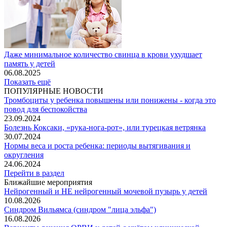
Даже минимальное количество свинца в крови ухудшает
память у детей
06.08.2025
Показать ещё
ПОПУЛЯРНЫЕ НОВОСТИ
Тромбоциты у ребенка повышены или понижены - когда это
повод для беспокойства
23.09.2024
Болезнь Коксаки, «рука-нога-рот», или турецкая ветрянка
30.07.2024
Нормы веса и роста ребенка: периоды вытягивания и
округления
24.06.2024
Перейти в раздел
Ближайшие мероприятия
Нейрогенный и НЕ нейрогенный мочевой пузырь у детей
10.08.2026
Синдром Вильямса (синдром "лица эльфа")
16.08.2026