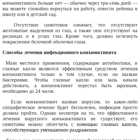
конъюнктивита больше нет — обычно через три-семь дней —
вы можете спокойно вернуться на работу, отвести ребенка в
школу или в детский сад.
Отсутствие симптомов означает, что отсутствуют
желтоватые выделения из глаз, а также они отсутствуют на
ресницах и в углах глаз. Кроме того, должно исчезнуть
покраснение белочной оболочки глаза.
Способы лечения инфекционного конъюнктивита
Мази местного применен
ия, содержащие антибиотики, и
глазные капли являются эффективным средством лечения
конъюнктивита только в том случае, если он вызван
бактериями. Чтобы глазные капли или мазь начали
действовать, а конъюнктивит перестал быть заразным,
необходимо до 24 часов.
Если конъюнктивит вызван вирусом, то какое-либо
специфическое лечение будет бесполезно, инфекция просто
должна пройти. Однако
несмотря на то, что эффективного
лечения вирусного конъюнктивита не существует, его
с
имптомы можно облегчить с
помощью глазных капель,
способствующих уменьшению раздражения.