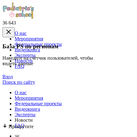
36 643
О нас
Mероприятия
Федеральные проекты
База PS по регионам
Видеокнига
Эксперты
Наведите на счётчик пользователей, чтобы
Новости
видеть данные
FAQ
Вход
Поиск по сайту
О нас
Mероприятия
Федеральные проекты
Видеокнига
Эксперты
Новости
FAQ
Прокрутите