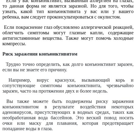
Если у вас конъюнктивит, вызванный аллергией на глазах,
то данная форма не является заразной. Но для того, чтобы
узнать, какой тип конъюнктивита у вас или у вашего
ребенка, вам следует проконсультироваться с окулистом.
Если покраснение глаз обусловлено аллергической реакцией,
облегчить симптомы могут глазные капли, содержащие
антигистаминные вещества. Также могут помочь холодные
компрессы.
Риск заражения конъюнктивитом
Трудно точно определить, как долго конъюнктивит заразен,
если вы не знаете его причину.
Например, вирус краснухи, вызывающий корь и
сопутствующие симптомы конъюнктивита, чрезвычайно
заразен, часто на протяжении двух и более недель.
Вы также можете быть подвер
жены риску заражения
конъюнктивитом в результате воздействия некоторых
аденовирусов, присутствующих в водных средах, таких как
необработанная вода бассейнов. Это веский повод носить
очки или маску для плавания, которая предотвращает
попадание воды в глаза.