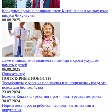
Ковидные времена возвращаются: Китай снова в масках из-за
вируса Чикунгунья
08.08.2025
Даже минимальное количество свинца в крови ухудшает
память у детей
06.08.2025
Показать ещё
ПОПУЛЯРНЫЕ НОВОСТИ
Тромбоциты у ребенка повышены или понижены - когда это
повод для беспокойства
23.09.2024
Болезнь Коксаки, «рука-нога-рот», или турецкая ветрянка
30.07.2024
Нормы веса и роста ребенка: периоды вытягивания и
округления