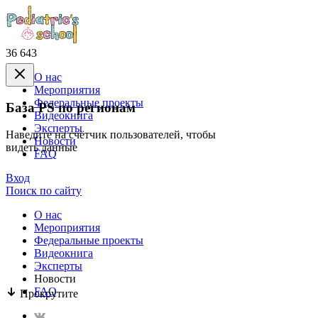
36 643
О нас
Mероприятия
Федеральные проекты
База PS по регионам
Видеокнига
Эксперты
Наведите на счётчик пользователей, чтобы
Новости
видеть данные
FAQ
Вход
Поиск по сайту
О нас
Mероприятия
Федеральные проекты
Видеокнига
Эксперты
Новости
FAQ
Прокрутите