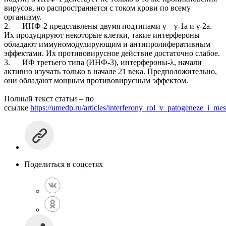
вирусов, но распространяется с током крови по всему
организму.
2. ИНФ-2 представлены двумя подтипами γ – γ-1а и γ-2а.
Их продуцируют некоторые клетки, такие интерфероны
обладают иммуномодулирующим и антипролиферативным
эффектами. Их противовирусное действие достаточно слабое.
3. ИФ третьего типа (ИНФ-3), интерфероны-λ, начали
активно изучать только в начале 21 века. Предположительно,
они обладают мощным противовирусным эффектом.
Полный текст статьи – по
ссылке
https://umedp.ru/articles/interferony_rol_v_patogeneze_i_m
Поделиться в соцсетях