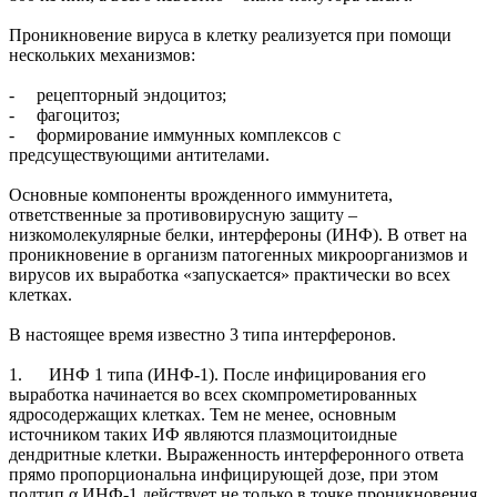
Проникновение вируса в клетку реализуется при помощи
нескольких механизмов:
- рецепторный эндоцитоз;
- фагоцитоз;
- формирование иммунных комплексов с
предсуществующими антителами.
Основные компоненты врожденного иммунитета,
ответственные за противовирусную защиту –
низкомолекулярные белки, интерфероны (ИНФ). В ответ на
проникновение в организм патогенных микроорганизмов и
вирусов их выработка «запускается» практически во всех
клетках.
В настоящее время известно 3 типа интерферонов.
1. ИНФ 1 типа (ИНФ-1). После инфицирования его
выработка начинается во всех скомпрометированных
ядросодержащих клетках. Тем не менее, основным
источником таких ИФ являются плазмоцитоидные
дендритные клетки. Выраженность интерферонного ответа
прямо пропорциональна инфицирующей дозе, при этом
подтип α ИНФ-1 действует не только в точке проникновения