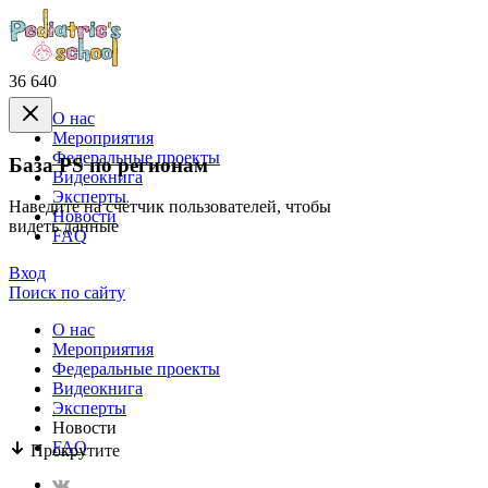
36 640
О нас
Mероприятия
Федеральные проекты
База PS по регионам
Видеокнига
Эксперты
Наведите на счётчик пользователей, чтобы
Новости
видеть данные
FAQ
Вход
Поиск по сайту
О нас
Mероприятия
Федеральные проекты
Видеокнига
Эксперты
Новости
FAQ
Прокрутите