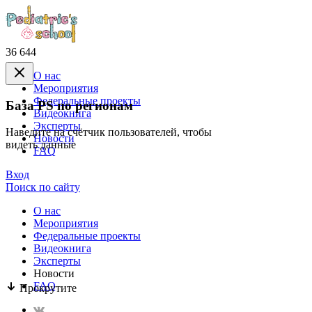
36 644
О нас
Mероприятия
Федеральные проекты
База PS по регионам
Видеокнига
Эксперты
Наведите на счётчик пользователей, чтобы
Новости
видеть данные
FAQ
Вход
Поиск по сайту
О нас
Mероприятия
Федеральные проекты
Видеокнига
Эксперты
Новости
FAQ
Прокрутите