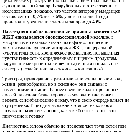
циклических рвот, функциональные абдоминальные боли и
функциональный запор. В зарубежных и отечественных
исследованиях показано, что частота запоров у младенцев
составляет от 10,7% до 17,6%, у детей старше 1 года
происходит увеличение частоты запоров до 40%.
На сегодняшний день основные причины развития ФР
ЖКТ описываются
биопсихосоциальной
моделью
, в
которой тесно взаимосвязаны патофизиологические
механизмы (нарушение моторики ЖКТ, висцеральной
чувствительности, хроническое воспаление, повышенная
чувствительность к определенным пищевым продуктам,
нарушение микробиоты кишечника) и психосоциальные
факторы (воздействие на ось «мозг – кишечник»).
Триггеры, приводящие к развитию запоров на первом году
жизни, разнообразны, но в основном они связаны с
изменениями питания. Раннее введение адаптированных
смесей на основе белка коровьего молока также может
вызвать сенсибилизацию к нему, что в свою очередь влияет на
стул ребенка. Еще один из важных этапов, на котором
возможно развитие запоров, как уже было сказано – это
приучение к горшку.
Диагностика запора обычно не представляет трудностей при
тщательном расспросе родителей. Однако важно обращать