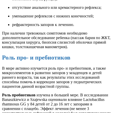
отсутствие анального или кремастерного рефлекса;
уменьшение рефлексов с нижних конечностей;
рефрактерность запоров к лечению.
При наличии тревожных симптомов необходимо
дополнительное обследование ребенка (пассаж бария по ЖКТ,
консультация хирурга, биопсия слизистой оболочки прямой
кишки, толстокишечная манометрия).
Роль про- и
пребиотиков
В мире активно изучается роль про- и пребиотиков, а также
микроэлементов в развитии запоров у младенцев и детей
раннего возраста, так как результаты этих исследований
способны помочь в коррекции запоров у педиатрических
пациентов данной возрастной группы.
Роль
пробиотиков
изучена в большей мере. В исследовании
Banaszkiewicz и Szajewska оценивали влияние Lactobacillus
rhamnosus GG у 84 детей от 2 до 16 лет с запорами в
сравнении с плацебо. Эффект лечения (не менее 3