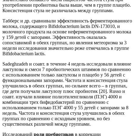
употреблении пробиотика была выше, чем в группе плацебо.
Консистенция стула не различалась между группами.
Табберс и др. сравнивали эффективность ферментированного
молока, содержащего Bifidobacterium lactis DN-173010, и
молочного продукта на основе неферментированного молока
у 159 детей с запорами. Эффективность оказалась
сопоставимой в обеих группах, но явления метеоризма за 3
недели исследования значительно реже отмечались в группе
Bifidobacterium lactis.
Sadeghzadeh и соавт. в течение 4 недель исследовали влияние
лактулозы и смеси 7 пробиотических штаммов по сравнению
с использованием только лактулозы и плацебо у 56 детей с
функциональными запорами. Частота и консистенция стула
улучшились в обеих группах, но сильнее всего – в группах,
где дети получали лактулозу плюс пробиотик [20]. Russo и
соавт. изучали влияние полиэтиленгликоля (ПЭГ) 4000 и
комбинации трех бифидобактерий по сравнению с
использованием только ПЭГ 4000 у 55 детей с запорами за 8
недель. Частота и консистенция стула улучшились в обеих
группах по сравнению с исходным уровнем, но без
существенных различий между группами.
Исследований
роли
пребиотиков
в коррекции