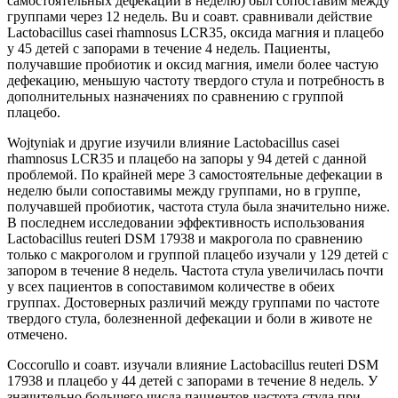
самостоятельных дефекаций в неделю) был сопоставим между
группами через 12 недель. Bu и соавт. сравнивали действие
Lactobacillus casei rhamnosus LCR35, оксида магния и плацебо
у 45 детей с запорами в течение 4 недель. Пациенты,
получавшие пробиотик и оксид магния, имели более частую
дефекацию, меньшую частоту твердого стула и потребность в
дополнительных назначениях по сравнению с группой
плацебо.
Wojtyniak и другие изучили влияние Lactobacillus casei
rhamnosus LCR35 и плацебо на запоры у 94 детей с данной
проблемой. По крайней мере 3 самостоятельные дефекации в
неделю были сопоставимы между группами, но в группе,
получавшей пробиотик, частота стула была значительно ниже.
В последнем исследовании эффективность использования
Lactobacillus reuteri DSM 17938 и макрогола по сравнению
только с макроголом и группой плацебо изучали у 129 детей с
запором в течение 8 недель. Частота стула увеличилась почти
у всех пациентов в сопоставимом количестве в обеих
группах. Достоверных различий между группами по частоте
твердого стула, болезненной дефекации и боли в животе не
отмечено.
Coccorullo и соавт. изучали влияние Lactobacillus reuteri DSM
17938 и плацебо у 44 детей с запорами в течение 8 недель. У
значительно большего числа пациентов частота стула при