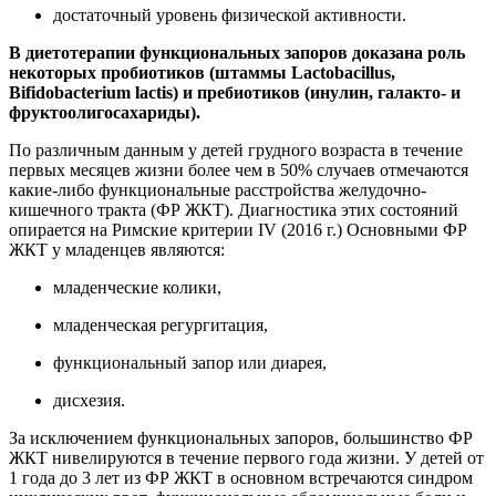
достаточный уровень физической активности.
В диетотерапии функциональных запоров доказана роль
некоторых
пробиотиков
(штаммы
Lactobacillus
,
Bifidobacterium
lactis
) и
пребиотиков
(инулин,
галакто
- и
фруктоолигосахариды
).
По различным данным у детей грудного возраста в течение
первых месяцев жизни более чем в 50% случаев отмечаются
какие-либо функциональные расстройства желудочно-
кишечного тракта (ФР ЖКТ). Диагностика этих состояний
опирается на Римские критерии IV (2016 г.) Основными ФР
ЖКТ у младенцев являются:
младенческие колики,
младенческая регургитация,
функциональный запор или диарея,
дисхезия.
За исключением функциональных запоров, большинство ФР
ЖКТ нивелируются в течение первого года жизни. У детей от
1 года до 3 лет из ФР ЖКТ в основном встречаются синдром