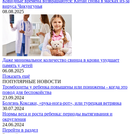
Ковидные времена возвращаются: Китай снова в масках из-за
вируса Чикунгунья
08.08.2025
Даже минимальное количество свинца в крови ухудшает
память у детей
06.08.2025
Показать ещё
ПОПУЛЯРНЫЕ НОВОСТИ
Тромбоциты у ребенка повышены или понижены - когда это
повод для беспокойства
23.09.2024
Болезнь Коксаки, «рука-нога-рот», или турецкая ветрянка
30.07.2024
Нормы веса и роста ребенка: периоды вытягивания и
округления
24.06.2024
Перейти в раздел