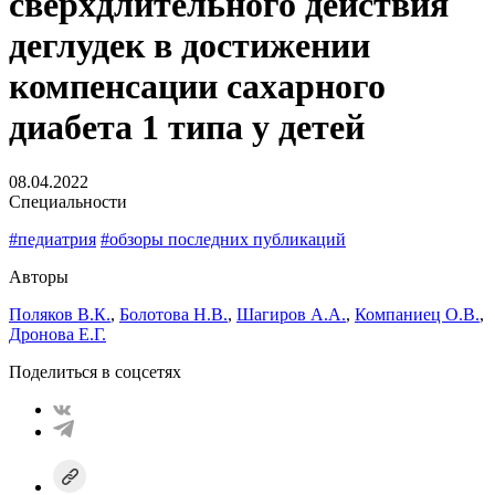
сверхдлительного действия
деглудек в достижении
компенсации сахарного
диабета 1 типа у детей
08.04.2022
Специальности
#педиатрия
#обзоры последних публикаций
Авторы
Поляков В.К.
,
Болотова Н.В.
,
Шагиров А.А.
,
Компаниец О.В.
,
Дронова Е.Г.
Поделиться в соцсетях