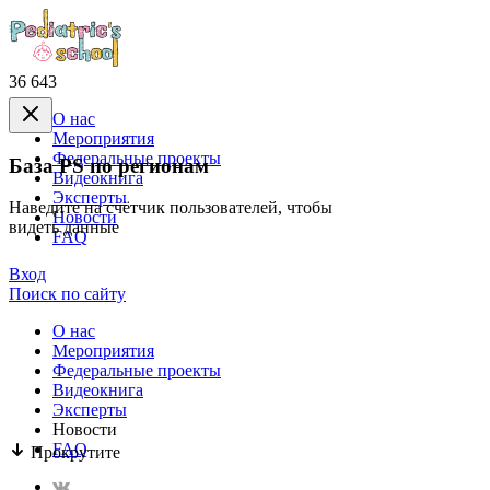
36 643
О нас
Mероприятия
Федеральные проекты
База PS по регионам
Видеокнига
Эксперты
Наведите на счётчик пользователей, чтобы
Новости
видеть данные
FAQ
Вход
Поиск по сайту
О нас
Mероприятия
Федеральные проекты
Видеокнига
Эксперты
Новости
FAQ
Прокрутите