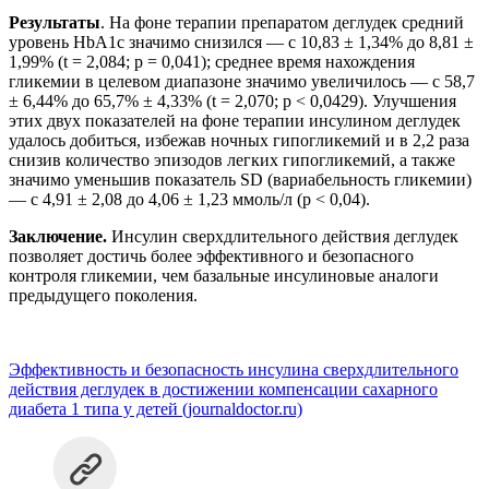
Результаты
. На фоне терапии препаратом деглудек средний
уровень HbA1с значимо снизился — с 10,83 ± 1,34% до 8,81 ±
1,99% (t = 2,084; p = 0,041); среднее время нахождения
гликемии в целевом диапазоне значимо увеличилось — с 58,7
± 6,44% до 65,7% ± 4,33% (t = 2,070; p < 0,0429). Улучшения
этих двух показателей на фоне терапии инсулином деглудек
удалось добиться, избежав ночных гипогликемий и в 2,2 раза
снизив количество эпизодов легких гипогликемий, а также
значимо уменьшив показатель SD (вариабельность гликемии)
— с 4,91 ± 2,08 до 4,06 ± 1,23 ммоль/л (p < 0,04).
Заключение.
Инсулин сверхдлительного действия деглудек
позволяет достичь более эффективного и безопасного
контроля гликемии, чем базальные инсулиновые аналоги
предыдущего поколения.
Эффективность и безопасность инсулина сверхдлительного
действия деглудек в достижении компенсации сахарного
диабета 1 типа у детей (journaldoctor.ru)