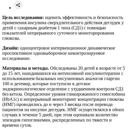
Цель исследования:
оценить эффективность и безопасность
применения инсулина сверхдлительного действия деглудек у
детей с сахарным диабетом 1 типа (СД1) с помощью
показателей непрерывного суточного мониторирования
глюкозы.
Дизайн:
одноцентровое интервенционное динамическое
проспективное одновыборочное неконтролируемое
исследование.
Материалы и методы.
Обследованы 20 детей в возрасте от 5
до 15 лет, находившихся на интенсивной инсулинотерапии с
использованием базальных инсулиновых аналогов гларгин
100 и детемир, которые поступили в детское
эндокринологическое отделение с ухудшением контроля СД1
без кетоза. Определение уровня гликированного гемоглобина
(HbA1c) и непрерывный мониторинг концентрации глюкозы
(НМГ) проводились до и через 3 месяца после перевода
пациентов на инсулин деглудек. НМГ осуществлялся в обоих
случаях в течение 5 дней, при этом оценивали количество
эпизодов гипогликемии, распределенных по тяжести и
времени суток.