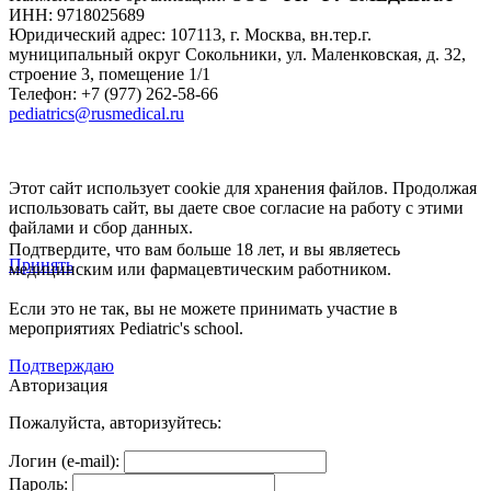
ИНН: 9718025689
Юридический адрес:
107113
,
г. Москва
,
вн.тер.г.
муниципальный округ Сокольники, ул. Маленковская, д. 32,
строение 3, помещение 1/1
Телефон: +7 (977) 262-58-66
pediatrics@rusmedical.ru
Этот сайт использует cookie для хранения файлов. Продолжая
использовать сайт, вы даете свое согласие на работу с этими
файлами и сбор данных.
Подтвердите, что вам больше 18 лет, и вы являетесь
Принять
медицинским или фармацевтическим работником.
Если это не так, вы не можете принимать участие в
мероприятиях Pediatric's school.
Подтверждаю
Авторизация
Пожалуйста, авторизуйтесь:
Логин (e-mail):
Пароль: