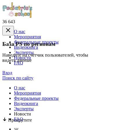
36 643
О нас
Mероприятия
Федеральные проекты
База PS по регионам
Видеокнига
Эксперты
Наведите на счётчик пользователей, чтобы
Новости
видеть данные
FAQ
Вход
Поиск по сайту
О нас
Mероприятия
Федеральные проекты
Видеокнига
Эксперты
Новости
FAQ
Прокрутите