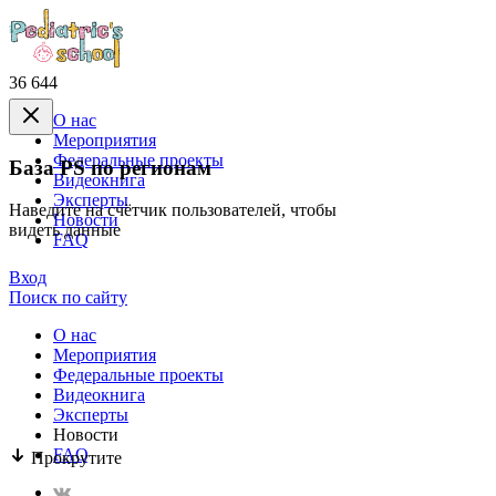
36 644
О нас
Mероприятия
Федеральные проекты
База PS по регионам
Видеокнига
Эксперты
Наведите на счётчик пользователей, чтобы
Новости
видеть данные
FAQ
Вход
Поиск по сайту
О нас
Mероприятия
Федеральные проекты
Видеокнига
Эксперты
Новости
FAQ
Прокрутите