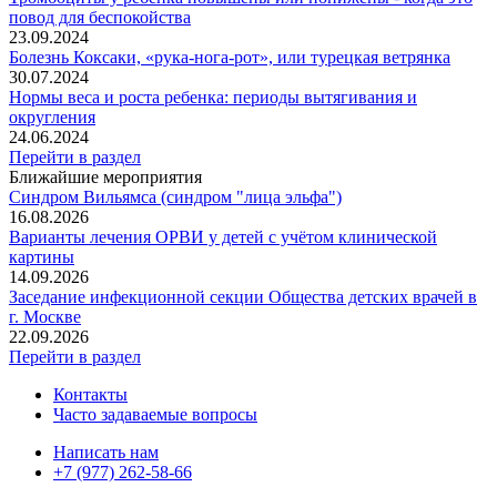
повод для беспокойства
23.09.2024
Болезнь Коксаки, «рука-нога-рот», или турецкая ветрянка
30.07.2024
Нормы веса и роста ребенка: периоды вытягивания и
округления
24.06.2024
Перейти в раздел
Ближайшие мероприятия
Синдром Вильямса (синдром "лица эльфа")
16.08.2026
Варианты лечения ОРВИ у детей с учётом клинической
картины
14.09.2026
Заседание инфекционной секции Общества детских врачей в
г. Москве
22.09.2026
Перейти в раздел
Контакты
Часто задаваемые вопросы
Написать нам
+7 (977) 262-58-66