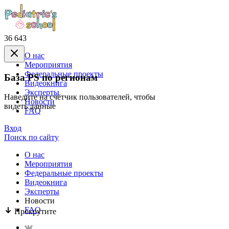
36 643
О нас
Mероприятия
Федеральные проекты
База PS по регионам
Видеокнига
Эксперты
Наведите на счётчик пользователей, чтобы
Новости
видеть данные
FAQ
Вход
Поиск по сайту
О нас
Mероприятия
Федеральные проекты
Видеокнига
Эксперты
Новости
FAQ
Прокрутите