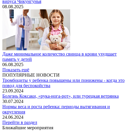
вируса Чикунгунья
08.08.2025
Даже минимальное количество свинца в крови ухудшает
память у детей
06.08.2025
Показать ещё
ПОПУЛЯРНЫЕ НОВОСТИ
Тромбоциты у ребенка повышены или понижены - когда это
повод для беспокойства
23.09.2024
Болезнь Коксаки, «рука-нога-рот», или турецкая ветрянка
30.07.2024
Нормы веса и роста ребенка: периоды вытягивания и
округления
24.06.2024
Перейти в раздел
Ближайшие мероприятия