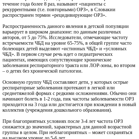
течение года более 8 раз, называют «пациенты с
рекуррентными (т.е. повторными) ОРЗ», в Словакии
распространен термин «рецидивирующие ОРЗ».
Распространенность данного явления в детской популяции
варьирует в широком диапазоне: по данным различных
авторов, от 5 до 75%. Исследователи, отмечающие частоту
встречаемости ЧБД на уровне 65-75%, в общей группе часто
болеющих детей выделяют «истинных ЧБД» и «условных
ЧБД». В первом случае речь идет о педиатрических
пациентах, имеющих сопутствующие хронические
заболевания респираторного тракта или ЛОР-зоны, во втором
– о детях без хронической патологии.
Основную группу ЧБД составляют дети, у которых острые
респираторные заболевания протекают в легкой или
среднетяжелой формах с редкими осложнениями. Обычно они
начинают болеть в 1-2 года, пик частоты заболеваемости ОРЗ
приходится на 3 года или достигается при вхождении в новый
коллектив (учреждения дошкольного образования).
При благоприятных условиях после 3-4 лет частота ОРЗ
снижается до значений, характерных для данной возрастной
группы в целом. При неблагоприятных – может сохраняться
на высоком уровне до 5-6 лет.