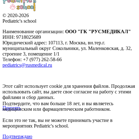
© 2020-2026
Pediatric's school
Наименование организации:
ООО
"ГК "РУСМЕДИКАЛ"
ИНН: 9718025689
Юридический адрес:
107113
,
г. Москва
,
вн.тер.г.
муниципальный округ Сокольники, ул. Маленковская, д. 32,
строение 3, помещение 1/1
Телефон: +7 (977) 262-58-66
pediatrics@rusmedical.ru
Этот сайт использует cookie для хранения файлов. Продолжая
использовать сайт, вы даете свое согласие на работу с этими
файлами и сбор данных.
Подтвердите, что вам больше 18 лет, и вы являетесь
Принять
медицинским или фармацевтическим работником.
Если это не так, вы не можете принимать участие в
мероприятиях Pediatric's school.
Подтверждаю