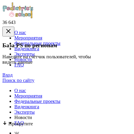
36 643
О нас
Mероприятия
Федеральные проекты
База PS по регионам
Видеокнига
Эксперты
Наведите на счётчик пользователей, чтобы
Новости
видеть данные
FAQ
Вход
Поиск по сайту
О нас
Mероприятия
Федеральные проекты
Видеокнига
Эксперты
Новости
FAQ
Прокрутите