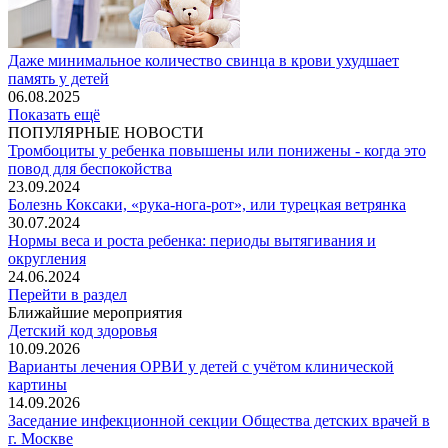
Даже минимальное количество свинца в крови ухудшает
память у детей
06.08.2025
Показать ещё
ПОПУЛЯРНЫЕ НОВОСТИ
Тромбоциты у ребенка повышены или понижены - когда это
повод для беспокойства
23.09.2024
Болезнь Коксаки, «рука-нога-рот», или турецкая ветрянка
30.07.2024
Нормы веса и роста ребенка: периоды вытягивания и
округления
24.06.2024
Перейти в раздел
Ближайшие мероприятия
Детский код здоровья
10.09.2026
Варианты лечения ОРВИ у детей с учётом клинической
картины
14.09.2026
Заседание инфекционной секции Общества детских врачей в
г. Москве