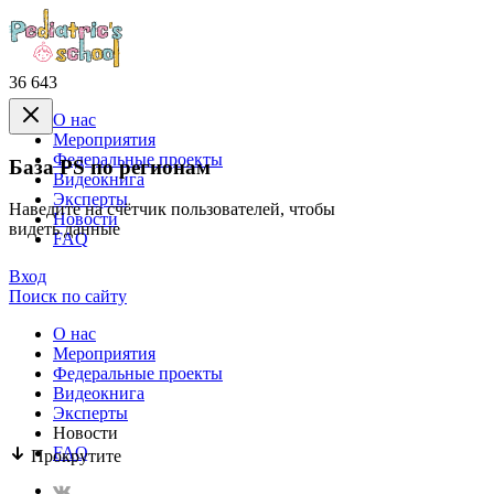
36 643
О нас
Mероприятия
Федеральные проекты
База PS по регионам
Видеокнига
Эксперты
Наведите на счётчик пользователей, чтобы
Новости
видеть данные
FAQ
Вход
Поиск по сайту
О нас
Mероприятия
Федеральные проекты
Видеокнига
Эксперты
Новости
FAQ
Прокрутите