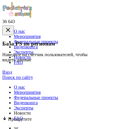
36 643
О нас
Mероприятия
Федеральные проекты
База PS по регионам
Видеокнига
Эксперты
Наведите на счётчик пользователей, чтобы
Новости
видеть данные
FAQ
Вход
Поиск по сайту
О нас
Mероприятия
Федеральные проекты
Видеокнига
Эксперты
Новости
FAQ
Прокрутите