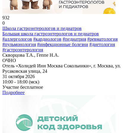
932
0
Школа гастроэнтерологов и педиатров
Большая школа гастроэнтерологов и педиатров
#аллергологов
#кардиологов
#педиатрия
#ревматология
#пульмонология
#инфекционные болезни
#диетология
#гастроэнтерология
Скворцова Т.А., Геппе Н.А.
ОЧНО
Отель «Холидей Инн Москва Сокольники», г. Москва, ул.
Русаковская улица, 24
31 октября 2026
10:00 - 18:00 (мск)
Участие бесплатное
Подробнее