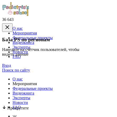
36 643
О нас
Mероприятия
Федеральные проекты
База PS по регионам
Видеокнига
Эксперты
Наведите на счётчик пользователей, чтобы
Новости
видеть данные
FAQ
Вход
Поиск по сайту
О нас
Mероприятия
Федеральные проекты
Видеокнига
Эксперты
Новости
FAQ
Прокрутите