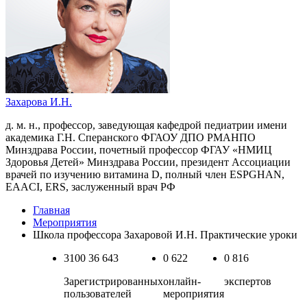
Захарова И.Н.
д. м. н., профессор, заведующая кафедрой педиатрии имени
академика Г.Н. Сперанского ФГАОУ ДПО РМАНПО
Минздрава России, почетный профессор ФГАУ «НМИЦ
Здоровья Детей» Минздрава России, президент Ассоциации
врачей по изучению витамина D, полный член ESPGHAN,
EAACI, ERS, заслуженный врач РФ
Главная
Мероприятия
Школа профессора Захаровой И.Н. Практические уроки
3100
36 643
0
622
0
816
Зарегистрированных
онлайн-
экспертов
пользователей
мероприятия