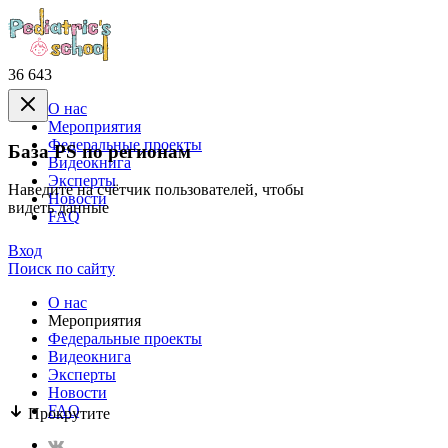
36 643
О нас
Mероприятия
Федеральные проекты
База PS по регионам
Видеокнига
Эксперты
Наведите на счётчик пользователей, чтобы
Новости
видеть данные
FAQ
Вход
Поиск по сайту
О нас
Mероприятия
Федеральные проекты
Видеокнига
Эксперты
Новости
FAQ
Прокрутите