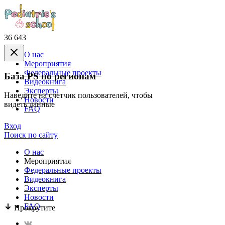
36 643
О нас
Mероприятия
Федеральные проекты
База PS по регионам
Видеокнига
Эксперты
Наведите на счётчик пользователей, чтобы
Новости
видеть данные
FAQ
Вход
Поиск по сайту
О нас
Mероприятия
Федеральные проекты
Видеокнига
Эксперты
Новости
FAQ
Прокрутите