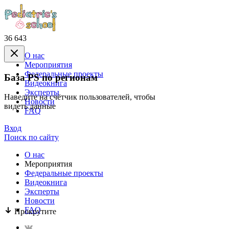
36 643
О нас
Mероприятия
Федеральные проекты
База PS по регионам
Видеокнига
Эксперты
Наведите на счётчик пользователей, чтобы
Новости
видеть данные
FAQ
Вход
Поиск по сайту
О нас
Mероприятия
Федеральные проекты
Видеокнига
Эксперты
Новости
FAQ
Прокрутите