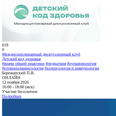
619
0
Междисциплинарный дискуссионный клуб
Детский код здоровья
#врачи общей практики
#педиатрия
#пульмонология
#оториноларингология
#аллергология и иммунология
Бережанский П.В.
ОНЛАЙН
12 ноября 2026
16:00 - 18:00 (мск)
Участие бесплатное
Подробнее