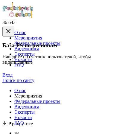
36 643
О нас
Mероприятия
Федеральные проекты
База PS по регионам
Видеокнига
Эксперты
Наведите на счётчик пользователей, чтобы
Новости
видеть данные
FAQ
Вход
Поиск по сайту
О нас
Mероприятия
Федеральные проекты
Видеокнига
Эксперты
Новости
FAQ
Прокрутите