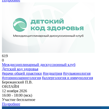
Подробнее
619
0
Междисциплинарный дискуссионный клуб
Детский код здоровья
#врачи общей практики
#педиатрия
#пульмонология
#оториноларингология
#аллергология и иммунология
Бережанский П.В.
ОНЛАЙН
12 ноября 2026
16:00 - 18:00 (мск)
Участие бесплатное
Подробнее