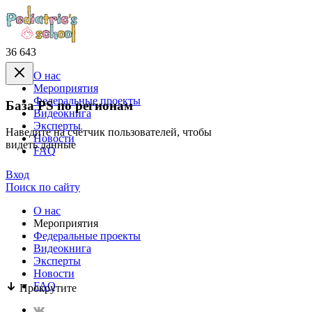
36 643
О нас
Mероприятия
Федеральные проекты
База PS по регионам
Видеокнига
Эксперты
Наведите на счётчик пользователей, чтобы
Новости
видеть данные
FAQ
Вход
Поиск по сайту
О нас
Mероприятия
Федеральные проекты
Видеокнига
Эксперты
Новости
FAQ
Прокрутите