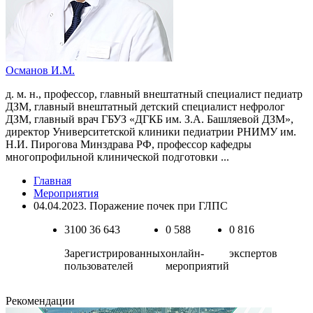
Османов И.М.
д. м. н., профессор, главный внештатный специалист педиатр
ДЗМ, главный внештатный детский специалист нефролог
ДЗМ, главный врач ГБУЗ «ДГКБ им. З.А. Башляевой ДЗМ»,
директор Университетской клиники педиатрии РНИМУ им.
Н.И. Пирогова Минздрава РФ, профессор кафедры
многопрофильной клинической подготовки ...
Главная
Мероприятия
04.04.2023. Поражение почек при ГЛПС
3100
36 643
0
588
0
816
Зарегистрированных
онлайн-
экспертов
пользователей
мероприятий
Рекомендации