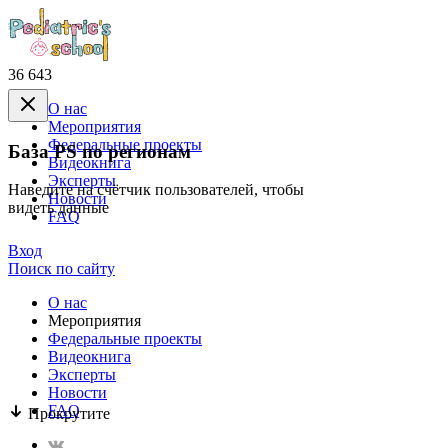
36 643
О нас
Mероприятия
Федеральные проекты
База PS по регионам
Видеокнига
Эксперты
Наведите на счётчик пользователей, чтобы
Новости
видеть данные
FAQ
Вход
Поиск по сайту
О нас
Mероприятия
Федеральные проекты
Видеокнига
Эксперты
Новости
FAQ
Прокрутите