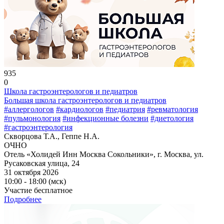
935
0
Школа гастроэнтерологов и педиатров
Большая школа гастроэнтерологов и педиатров
#аллергологов
#кардиологов
#педиатрия
#ревматология
#пульмонология
#инфекционные болезни
#диетология
#гастроэнтерология
Скворцова Т.А., Геппе Н.А.
ОЧНО
Отель «Холидей Инн Москва Сокольники», г. Москва, ул.
Русаковская улица, 24
31 октября 2026
10:00 - 18:00 (мск)
Участие бесплатное
Подробнее