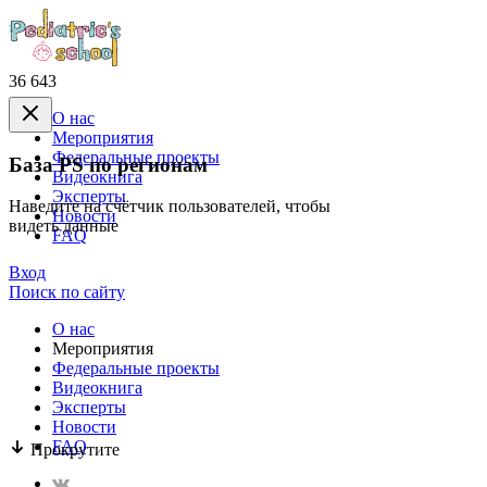
36 643
О нас
Mероприятия
Федеральные проекты
База PS по регионам
Видеокнига
Эксперты
Наведите на счётчик пользователей, чтобы
Новости
видеть данные
FAQ
Вход
Поиск по сайту
О нас
Mероприятия
Федеральные проекты
Видеокнига
Эксперты
Новости
FAQ
Прокрутите