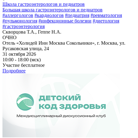
Школа гастроэнтерологов и педиатров
Большая школа гастроэнтерологов и педиатров
#аллергологов
#кардиологов
#педиатрия
#ревматология
#пульмонология
#инфекционные болезни
#диетология
#гастроэнтерология
Скворцова Т.А., Геппе Н.А.
ОЧНО
Отель «Холидей Инн Москва Сокольники», г. Москва, ул.
Русаковская улица, 24
31 октября 2026
10:00 - 18:00 (мск)
Участие бесплатное
Подробнее