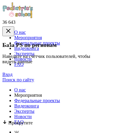
36 643
О нас
Mероприятия
Федеральные проекты
База PS по регионам
Видеокнига
Эксперты
Наведите на счётчик пользователей, чтобы
Новости
видеть данные
FAQ
Вход
Поиск по сайту
О нас
Mероприятия
Федеральные проекты
Видеокнига
Эксперты
Новости
FAQ
Прокрутите