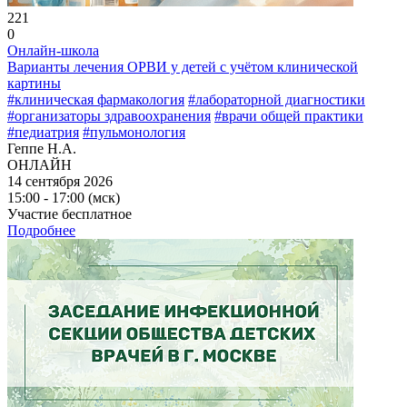
221
0
Онлайн-школа
Варианты лечения ОРВИ у детей с учётом клинической
картины
#клиническая фармакология
#лабораторной диагностики
#организаторы здравоохранения
#врачи общей практики
#педиатрия
#пульмонология
Геппе Н.А.
ОНЛАЙН
14 сентября 2026
15:00 - 17:00 (мск)
Участие бесплатное
Подробнее