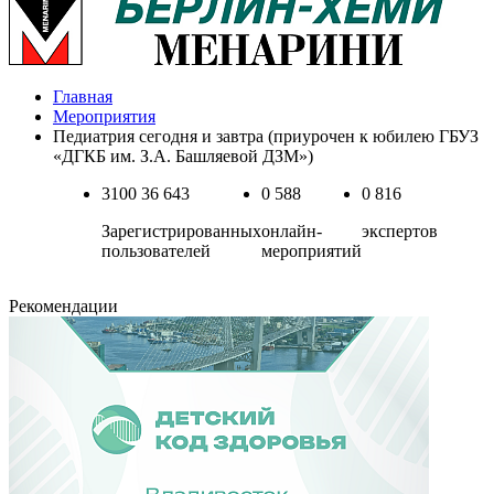
Главная
Мероприятия
Педиатрия сегодня и завтра (приурочен к юбилею ГБУЗ
«ДГКБ им. З.А. Башляевой ДЗМ»)
3100
36 643
0
588
0
816
Зарегистрированных
онлайн-
экспертов
пользователей
мероприятий
Рекомендации