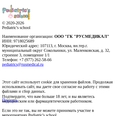
© 2020-2026
Pediatric's school
Наименование организации:
ООО
"ГК "РУСМЕДИКАЛ"
ИНН: 9718025689
Юридический адрес:
107113
,
г. Москва
,
вн.тер.г.
муниципальный округ Сокольники, ул. Маленковская, д. 32,
строение 3, помещение 1/1
Телефон: +7 (977) 262-58-66
pediatrics@rusmedical.ru
Этот сайт использует cookie для хранения файлов. Продолжая
использовать сайт, вы даете свое согласие на работу с этими
файлами и сбор данных.
Подтвердите, что вам больше 18 лет, и вы являетесь
Принять
медицинским или фармацевтическим работником.
Если это не так, вы не можете принимать участие в
мероприятиях Pediatric's school.