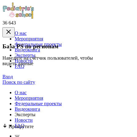
36 643
О нас
Mероприятия
Федеральные проекты
База PS по регионам
Видеокнига
Эксперты
Наведите на счётчик пользователей, чтобы
Новости
видеть данные
FAQ
Вход
Поиск по сайту
О нас
Mероприятия
Федеральные проекты
Видеокнига
Эксперты
Новости
FAQ
Прокрутите